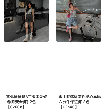
幫你修修腿A字版工裝短
跟上時髦從這件愛心屁屁
裙(附安全褲)-2色
六分牛仔短褲-2色
【C2608】
【C2640】