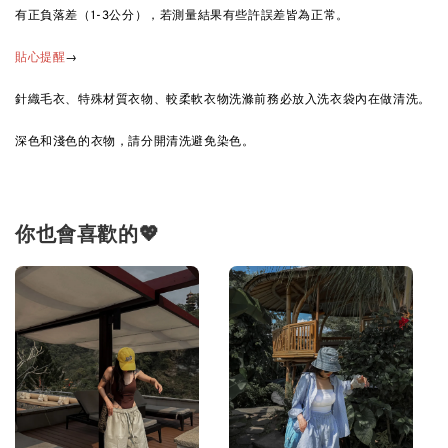
有正負落差（1-3公分），若測量結果有些許誤差皆為正常。
→
貼心提醒
針織毛衣、特殊材質衣物、較柔軟衣物洗滌前務必放入洗衣袋內在做清洗。
深色和淺色的衣物，請分開清洗避免染色。
你也會喜歡的💖