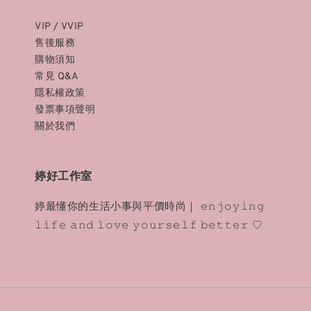
VIP / VVIP
售後服務
購物須知
常見 Q&A
隱私權政策
發票事項聲明
關於我們
婷好工作室
婷最懂你的生活小事與平價時尚｜ 𝚎𝚗𝚓𝚘𝚢𝚒𝚗𝚐
𝚕𝚒𝚏𝚎 𝚊𝚗𝚍 𝚕𝚘𝚟𝚎 𝚢𝚘𝚞𝚛𝚜𝚎𝚕𝚏 𝚋𝚎𝚝𝚝𝚎𝚛 ♡