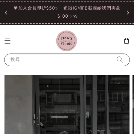
諒❤️
💗加入會員即折$50✨｜追蹤IG和FB截圖給我們再拿
請點選
$100✨💰
搜尋