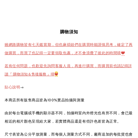
購物須知
雖網路購物皆有七天鑑賞期，但也麻煩妞們在購買時能謹慎思考，確定了再
做購買，而買了也記得一定要領取包裹，才不會浪費了彼此的時間唷
❤️
也請記得詳
若有任何問題，也歡迎先詢問客服人員，再進行購買，而購買前
讀『 購物須知＆售後服務 』唷
❤️
→
貼心說明
本商店所有販售商品皆為100%實品拍攝與測量
由於每台電腦或手機的顯示器不同，拍攝時室內外燈光也有所不同，會已最
相近的相片顏色呈現給大家，若實體商品還是有些許色差皆為正常。
尺寸表皆為公分平放測量，而每個人測量方式不同，廠商追加的每批貨也會