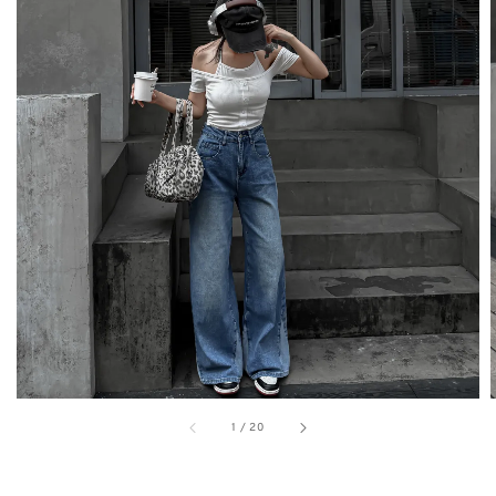
1
/
20