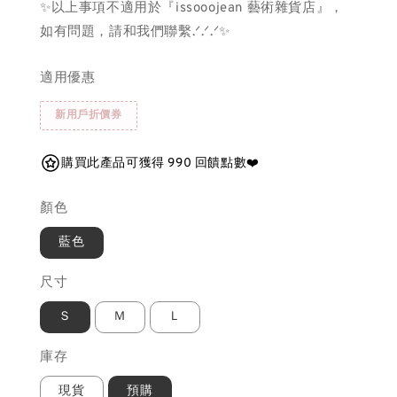
✨以上事項不適用於『issooojean 藝術雜貨店』，
如有問題，請和我們聯繫.ᐟ.ᐟ.ᐟ✨
適用優惠
新用戶折價券
購買此產品可獲得 990 回饋點數❤️
顏色
藍色
尺寸
Ｓ
Ｍ
Ｌ
庫存
現貨
預購