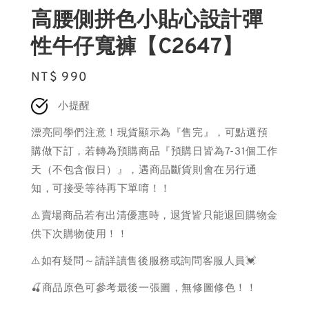
高腰側拼色小貼心設計彈
性牛仔寬褲【C2647】
Regular
NT$ 990
price
小提醒
漂亮同學們注意！現貨顯示為『售完』，可點選預
購做下訂，若轉為預購商品『預購日皆為7-31個工作
天（不包含假日）』，遇商品斷貨則會在另行通
知，可接受等待再下單唷！！
⚠️賣場商品若有出清優惠時，退貨皆只能退回購物金
供下次購物使用！！
⚠️如有疑問～請詳讀售後服務或詢問客服人員💓
🍒商品原色可參考最後一張圖，無修圖修色！！