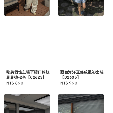
歐美個性主場下縮口斜紋
藍色海洋直條紋襯衫套裝
刷刷褲-2色【C2623】
【D2605】
Regular
NT$ 890
Regular
NT$ 990
price
price