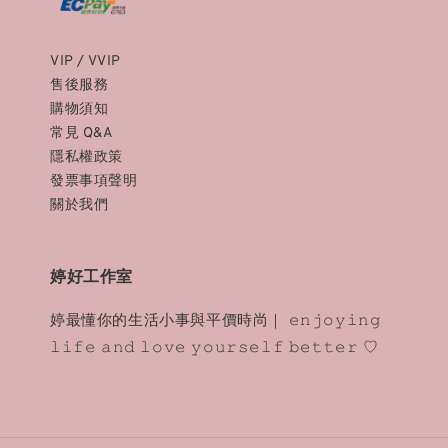
VIP / VVIP
售後服務
購物須知
常見 Q&A
隱私權政策
發票事項聲明
關於我們
婷好工作室
婷最懂你的生活小事與平價時尚｜ 𝚎𝚗𝚓𝚘𝚢𝚒𝚗𝚐
𝚕𝚒𝚏𝚎 𝚊𝚗𝚍 𝚕𝚘𝚟𝚎 𝚢𝚘𝚞𝚛𝚜𝚎𝚕𝚏 𝚋𝚎𝚝𝚝𝚎𝚛 ♡