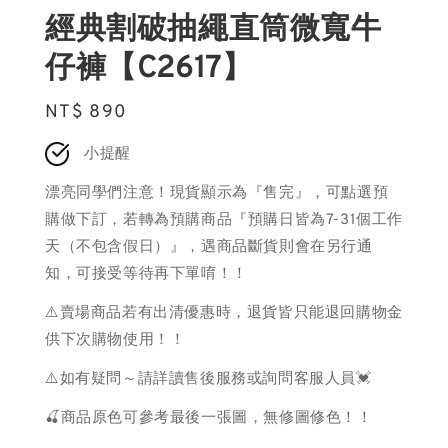
經典割破抽繩直筒微寬牛
仔褲【C2617】
Regular
NT$ 890
price
小提醒
漂亮同學們注意！現貨顯示為『售完』，可點選預
購做下訂，若轉為預購商品『預購日皆為7-31個工作
天（不包含假日）』，遇商品斷貨則會在另行通
知，可接受等待再下單唷！！
⚠️賣場商品若有出清優惠時，退貨皆只能退回購物金
供下次購物使用！！
⚠️如有疑問～請詳讀售後服務或詢問客服人員💓
🍒商品原色可參考最後一張圖，無修圖修色！！