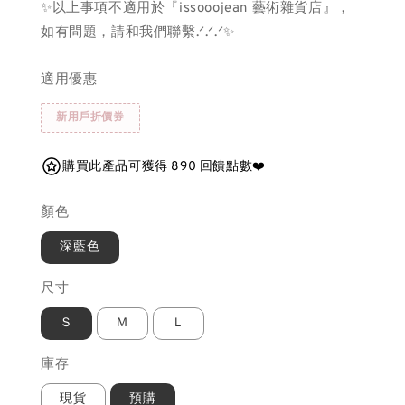
✨以上事項不適用於『issooojean 藝術雜貨店』，
如有問題，請和我們聯繫.ᐟ.ᐟ.ᐟ✨
適用優惠
新用戶折價券
購買此產品可獲得 890 回饋點數❤️
顏色
深藍色
尺寸
Ｓ
Ｍ
Ｌ
庫存
現貨
預購