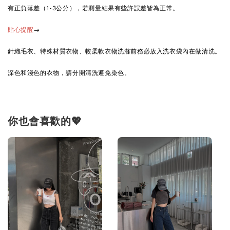
有正負落差（1-3公分），若測量結果有些許誤差皆為正常。
→
貼心提醒
針織毛衣、特殊材質衣物、較柔軟衣物洗滌前務必放入洗衣袋內在做清洗。
深色和淺色的衣物，請分開清洗避免染色。
你也會喜歡的💖