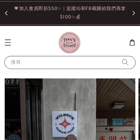
諒❤️
💗加入會員即折$50✨｜追蹤IG和FB截圖給我們再拿
請點選
$100✨💰
搜尋