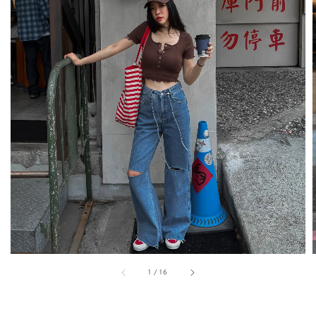
1
/
16