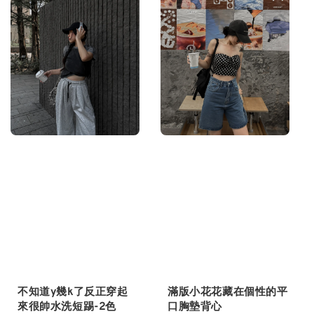
不知道y幾k了反正穿起
滿版小花花藏在個性的平
來很帥水洗短踢-2色
口胸墊背心