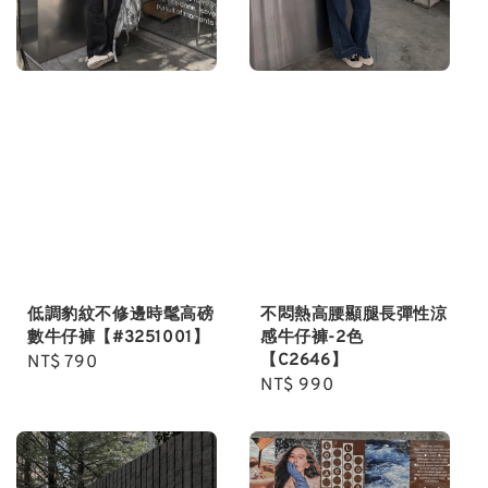
低調豹紋不修邊時髦高磅
不悶熱高腰顯腿長彈性涼
數牛仔褲【#3251001】
感牛仔褲-2色
【C2646】
Regular
NT$ 790
Regular
NT$ 990
price
price