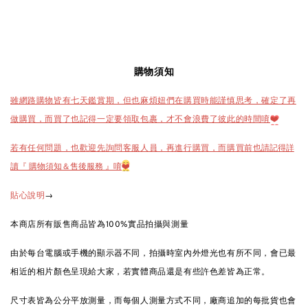
購物須知
雖網路購物皆有七天鑑賞期，但也麻煩妞們在購買時能謹慎思考，確定了再
做購買，而買了也記得一定要領取包裹，才不會浪費了彼此的時間唷
❤️
也請記得詳
若有任何問題，也歡迎先詢問客服人員，再進行購買，而購買前
讀『 購物須知＆售後服務 』唷
❤️
→
貼心說明
本商店所有販售商品皆為100%實品拍攝與測量
由於每台電腦或手機的顯示器不同，拍攝時室內外燈光也有所不同，會已最
相近的相片顏色呈現給大家，若實體商品還是有些許色差皆為正常。
尺寸表皆為公分平放測量，而每個人測量方式不同，廠商追加的每批貨也會