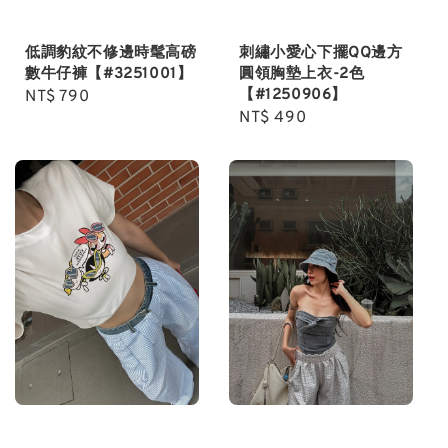
低調豹紋不修邊時髦高磅
刺繡小愛心下擺QQ邊方
數牛仔褲【#3251001】
圓領胸墊上衣-2色
【#1250906】
Regular
NT$ 790
Regular
NT$ 490
price
price