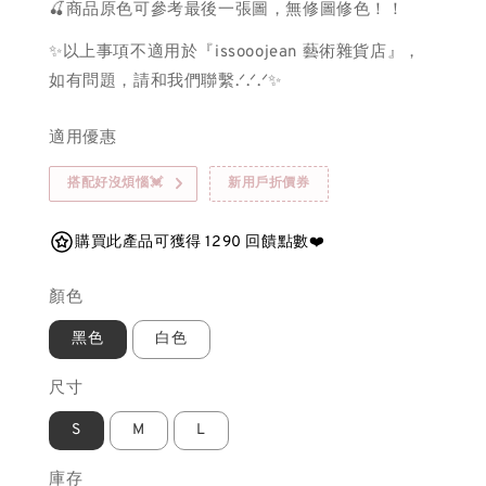
🍒商品原色可參考最後一張圖，無修圖修色！！
✨以上事項不適用於『issooojean 藝術雜貨店』，
如有問題，請和我們聯繫.ᐟ.ᐟ.ᐟ✨
適用優惠
搭配好沒煩惱💓
新用戶折價券
購買此產品可獲得 1290 回饋點數❤️
顏色
黑色
白色
尺寸
S
M
L
庫存