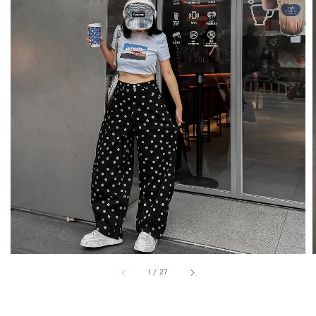
1
/
27