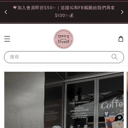
諒❤️
💗加入會員即折$50✨｜追蹤IG和FB截圖給我們再拿
請點選
$100✨💰
搜尋