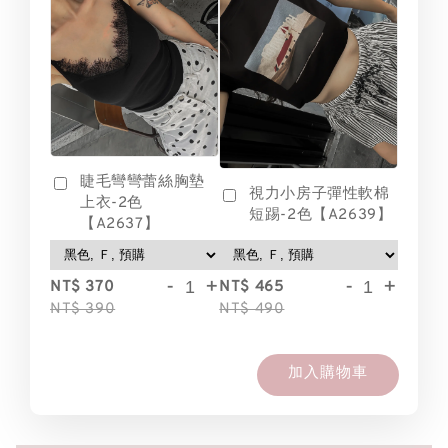
睫毛彎彎蕾絲胸墊
視力小房子彈性軟棉
上衣-2色
短踢-2色【A2639】
【A2637】
-
+
-
+
NT$ 370
NT$ 465
NT$ 390
NT$ 490
加入購物車