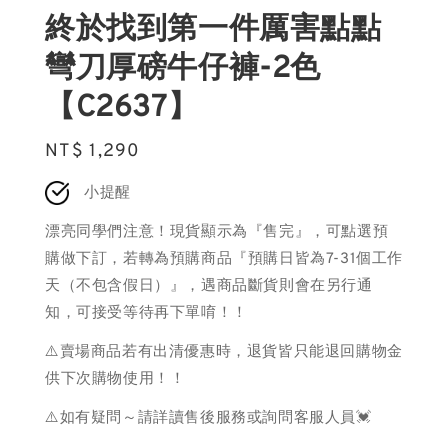
終於找到第一件厲害點點
彎刀厚磅牛仔褲-2色
【C2637】
Regular
NT$ 1,290
price
小提醒
漂亮同學們注意！現貨顯示為『售完』，可點選預
購做下訂，若轉為預購商品『預購日皆為7-31個工作
天（不包含假日）』，遇商品斷貨則會在另行通
知，可接受等待再下單唷！！
⚠️賣場商品若有出清優惠時，退貨皆只能退回購物金
供下次購物使用！！
⚠️如有疑問～請詳讀售後服務或詢問客服人員💓