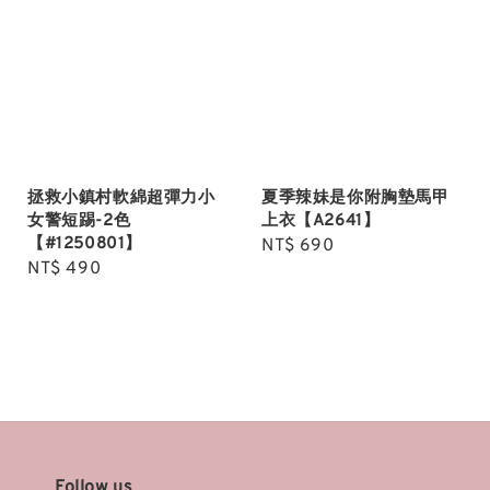
拯救小鎮村軟綿超彈力小
夏季辣妹是你附胸墊馬甲
女警短踢-2色
上衣【A2641】
【#1250801】
Regular
NT$ 690
Regular
NT$ 490
price
price
Follow us