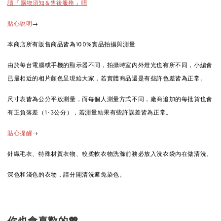
讀『 購物須知＆售後服務 』唷
→
貼心說明
本商店所有販售商品皆為100%實品拍攝與測量
由於每台電腦或手機的顯示器不同，拍攝時室內外燈光也有所不同，小編會
已最相近的相片顏色呈現給大家，若實體商品還是有些許色差皆為正常。
尺寸表皆為公分平放測量，而每個人測量方式不同，廠商追加的每批貨也會
有正負落差（1-3公分），若測量結果有些許誤差皆為正常。
→
貼心提醒
針織毛衣、特殊材質衣物、較柔軟衣物洗滌前務必放入洗衣袋內在做清洗。
深色和淺色的衣物，請分開清洗避免染色。