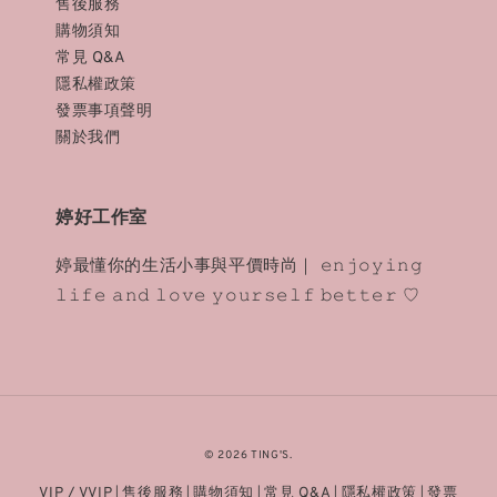
售後服務
購物須知
常見 Q&A
隱私權政策
發票事項聲明
關於我們
婷好工作室
婷最懂你的生活小事與平價時尚｜ 𝚎𝚗𝚓𝚘𝚢𝚒𝚗𝚐
𝚕𝚒𝚏𝚎 𝚊𝚗𝚍 𝚕𝚘𝚟𝚎 𝚢𝚘𝚞𝚛𝚜𝚎𝚕𝚏 𝚋𝚎𝚝𝚝𝚎𝚛 ♡
© 2026 TING'S.
VIP / VVIP
售後服務
購物須知
常見 Q&A
隱私權政策
發票
|
|
|
|
|