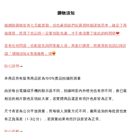
購物須知
雖網路購物皆有七天鑑賞期，但也麻煩妞們在購買時能謹慎思考，確定了再
做購買，而買了也記得一定要領取包裹，才不會浪費了彼此的時間唷
❤️
也請記得詳
若有任何問題，也歡迎先詢問客服人員，再進行購買，而購買前
讀『 購物須知＆售後服務 』唷
❤️
→
貼心說明
本商店所有販售商品皆為100%實品拍攝與測量
由於每台電腦或手機的顯示器不同，拍攝時室內外燈光也有所不同，會已最
相近的相片顏色呈現給大家，若實體商品還是有些許色差皆為正常。
尺寸表皆為公分平放測量，而每個人測量方式不同，廠商追加的每批貨也會
有正負落差（1-3公分），若測量結果有些許誤差皆為正常。
→
貼心提醒