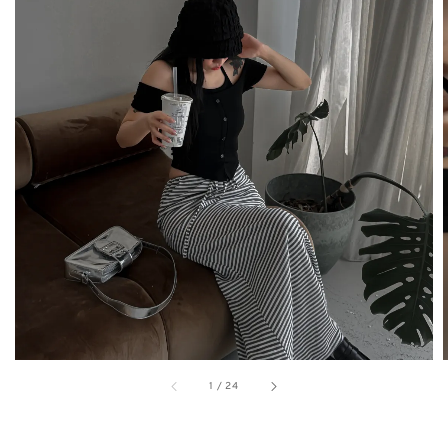
1
/
24