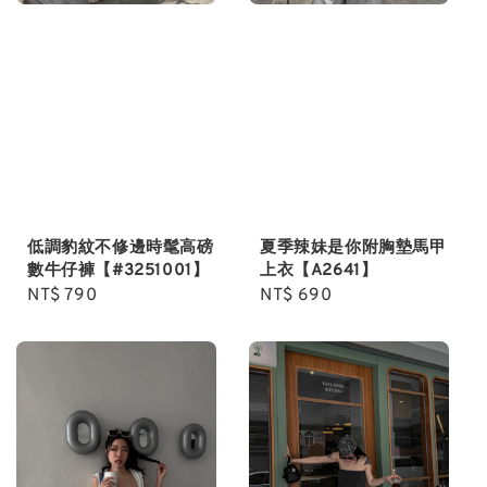
低調豹紋不修邊時髦高磅
夏季辣妹是你附胸墊馬甲
數牛仔褲【#3251001】
上衣【A2641】
Regular
NT$ 790
Regular
NT$ 690
price
price