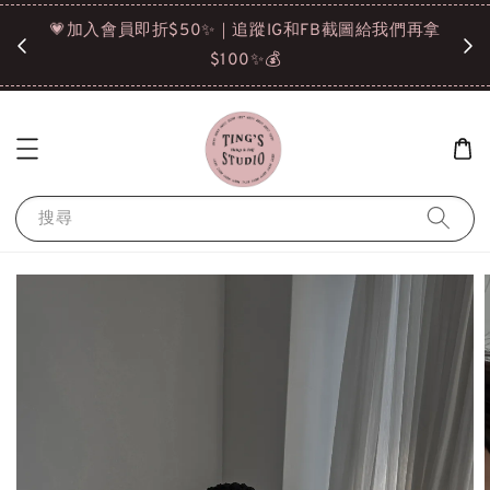
諒❤️
💗加入會員即折$50✨｜追蹤IG和FB截圖給我們再拿
請點選
$100✨💰
搜尋