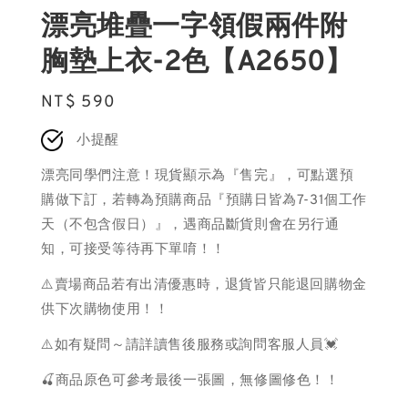
漂亮堆疊一字領假兩件附
胸墊上衣-2色【A2650】
Regular
NT$ 590
price
小提醒
漂亮同學們注意！現貨顯示為『售完』，可點選預
購做下訂，若轉為預購商品『預購日皆為7-31個工作
天（不包含假日）』，遇商品斷貨則會在另行通
知，可接受等待再下單唷！！
⚠️賣場商品若有出清優惠時，退貨皆只能退回購物金
供下次購物使用！！
⚠️如有疑問～請詳讀售後服務或詢問客服人員💓
🍒商品原色可參考最後一張圖，無修圖修色！！