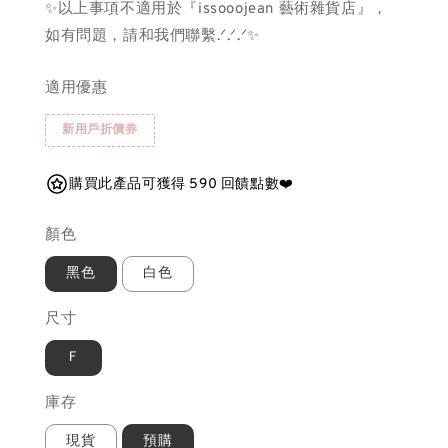
✨以上事項不適用於『issooojean 藝術雜貨店』，
如有問題，請和我們聯繫.ᐟ.ᐟ.ᐟ✨
適用優惠
新用戶折價券
購買此產品可獲得 590 回饋點數❤️
顏色
黑色
白色
尺寸
Ｆ
庫存
現貨
預購