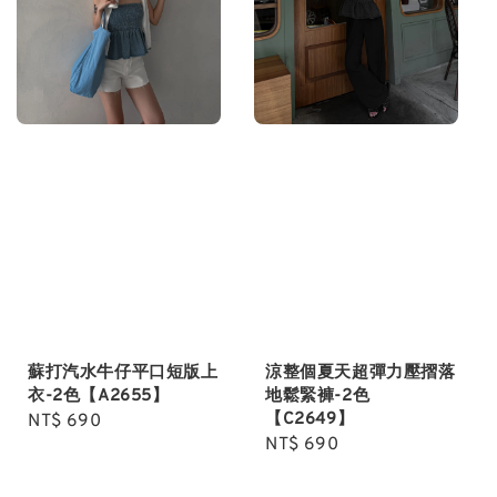
蘇打汽水牛仔平口短版上
涼整個夏天超彈力壓摺落
衣-2色【A2655】
地鬆緊褲-2色
【C2649】
Regular
NT$ 690
Regular
NT$ 690
price
price