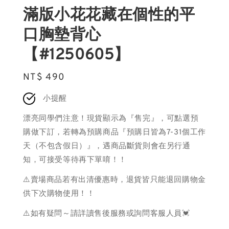
滿版小花花藏在個性的平
口胸墊背心
【#1250605】
Regular
NT$ 490
price
小提醒
漂亮同學們注意！現貨顯示為『售完』，可點選預
購做下訂，若轉為預購商品『預購日皆為7-31個工作
天（不包含假日）』，遇商品斷貨則會在另行通
知，可接受等待再下單唷！！
⚠️賣場商品若有出清優惠時，退貨皆只能退回購物金
供下次購物使用！！
⚠️如有疑問～請詳讀售後服務或詢問客服人員💓