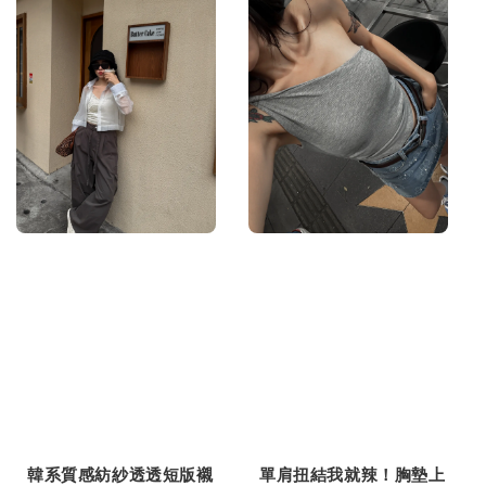
韓系質感紡紗透透短版襯
單肩扭結我就辣！胸墊上