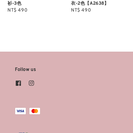
衫-3色
衣-2色【A2638】
Regular
NT$ 490
Regular
NT$ 490
price
price
Follow us