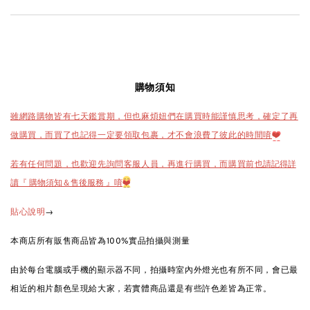
購物須知
雖網路購物皆有七天鑑賞期，但也麻煩妞們在購買時能謹慎思考，確定了再
做購買，而買了也記得一定要領取包裹，才不會浪費了彼此的時間唷
❤️
也請記得詳
若有任何問題，也歡迎先詢問客服人員，再進行購買，而購買前
讀『 購物須知＆售後服務 』唷
❤️
→
貼心說明
本商店所有販售商品皆為100%實品拍攝與測量
由於每台電腦或手機的顯示器不同，拍攝時室內外燈光也有所不同，會已最
相近的相片顏色呈現給大家，若實體商品還是有些許色差皆為正常。