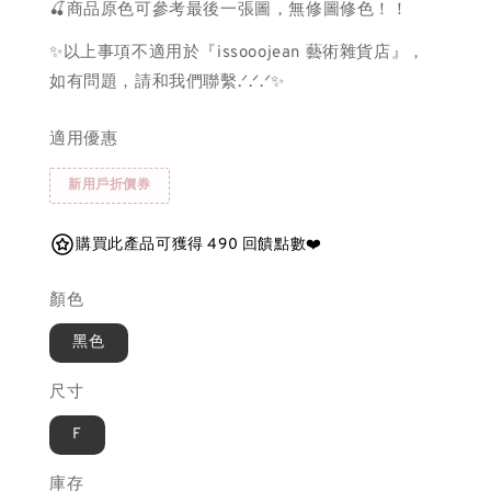
🍒商品原色可參考最後一張圖，無修圖修色！！
✨以上事項不適用於『issooojean 藝術雜貨店』，
如有問題，請和我們聯繫.ᐟ.ᐟ.ᐟ✨
適用優惠
新用戶折價券
購買此產品可獲得 490 回饋點數❤️
顏色
黑色
尺寸
F
庫存