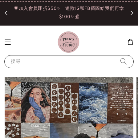
諒❤️
💗加入會員即折$50✨｜追蹤IG和FB截圖給我們再拿
請點選
$100✨💰
搜尋