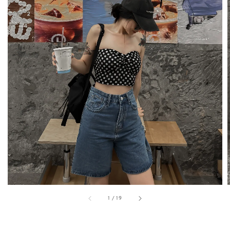
1
/
19