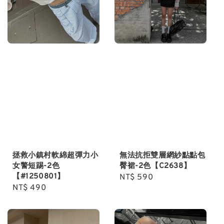
拯救小鎮村軟綿超彈力小
無法抗拒雙層網紗點點包
女警短踢-2色
臀裙-2色【C2638】
【#1250801】
Regular
NT$ 590
Regular
NT$ 490
price
price