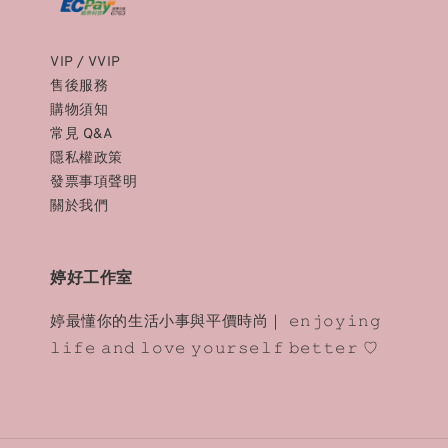
VIP / VVIP
售後服務
購物須知
常見 Q&A
隱私權政策
發票事項聲明
關於我們
婷好工作室
婷最懂你的生活小事與平價時尚｜ 𝚎𝚗𝚓𝚘𝚢𝚒𝚗𝚐
𝚕𝚒𝚏𝚎 𝚊𝚗𝚍 𝚕𝚘𝚟𝚎 𝚢𝚘𝚞𝚛𝚜𝚎𝚕𝚏 𝚋𝚎𝚝𝚝𝚎𝚛 ♡