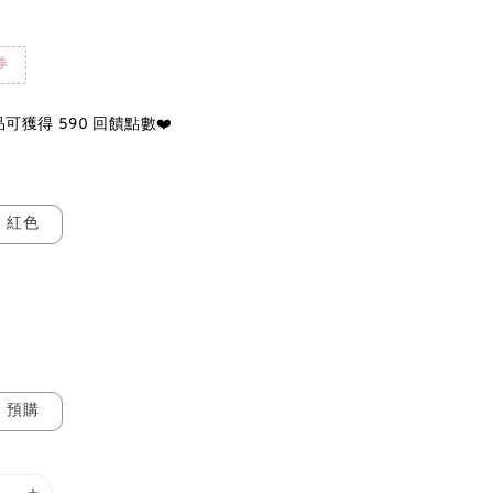
券
可獲得 590 回饋點數❤️
紅色
預購