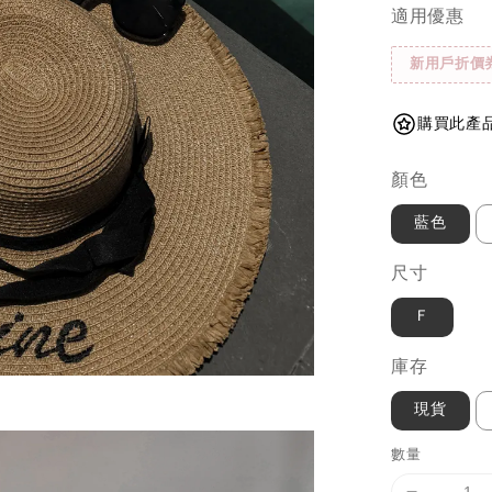
適用優惠
新用戶折價
購買此產品
顏色
藍色
尺寸
Ｆ
庫存
現貨
數量