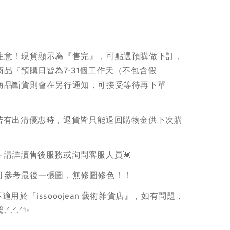
注意！現貨顯示為『售完』，可點選預購做下訂，
品『預購日皆為7-31個工作天（不包含假
商品斷貨則會在另行通知，可接受等待再下單
品若有出清優惠時，退貨皆只能退回購物金供下次購
～請詳讀售後服務或詢問客服人員💓
色可參考最後一張圖，無修圖修色！！
適用於『issooojean 藝術雜貨店』，如有問題，
ᐟ.ᐟ.ᐟ✨