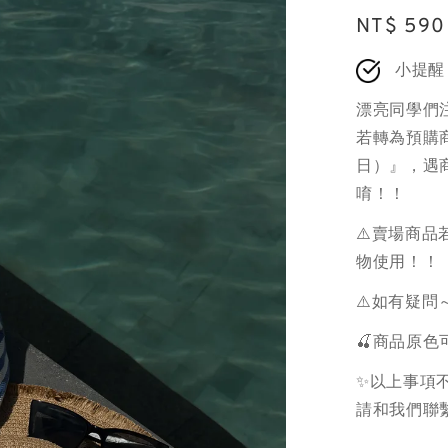
Regular
NT$ 590
price
小提醒
漂亮同學們
若轉為預購商
日）』，遇
唷！！
⚠️賣場商
物使用！！
⚠️如有疑問
🍒商品原
✨以上事項不
請和我們聯繫.