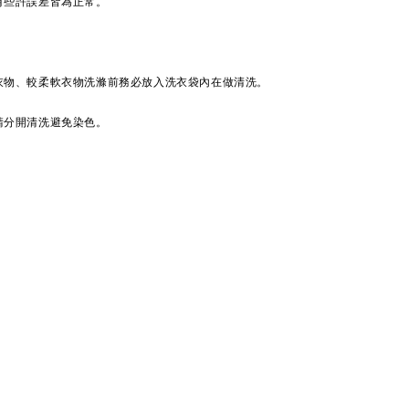
有些許誤差皆為正常。
衣物、較柔軟衣物洗滌前務必放入洗衣袋內在做清洗。
請分開清洗避免染色。