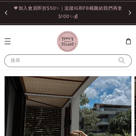
諒❤️
💗加入會員即折$50✨｜追蹤IG和FB截圖給我們再拿
請點選
$100✨💰
搜尋