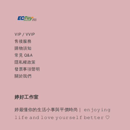
VIP / VVIP
售後服務
購物須知
常見 Q&A
隱私權政策
發票事項聲明
關於我們
婷好工作室
婷最懂你的生活小事與平價時尚｜ 𝚎𝚗𝚓𝚘𝚢𝚒𝚗𝚐
𝚕𝚒𝚏𝚎 𝚊𝚗𝚍 𝚕𝚘𝚟𝚎 𝚢𝚘𝚞𝚛𝚜𝚎𝚕𝚏 𝚋𝚎𝚝𝚝𝚎𝚛 ♡