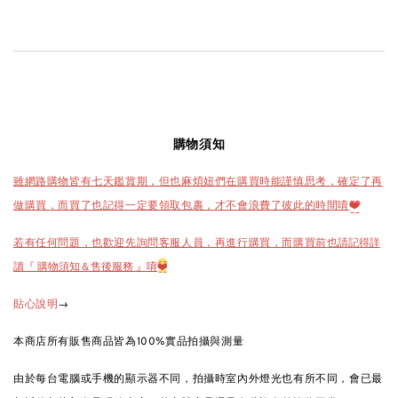
購物須知
雖網路購物皆有七天鑑賞期，但也麻煩妞們在購買時能謹慎思考，確定了再
做購買，而買了也記得一定要領取包裹，才不會浪費了彼此的時間唷
❤️
也請記得詳
若有任何問題，也歡迎先詢問客服人員，再進行購買，而購買前
讀『 購物須知＆售後服務 』唷
❤️
→
貼心說明
本商店所有販售商品皆為100%實品拍攝與測量
由於每台電腦或手機的顯示器不同，拍攝時室內外燈光也有所不同，會已最