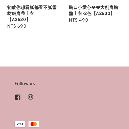
豹紋你想看膩都看不膩雪
胸口小愛心❤️❤️大削肩胸
紡細肩帶上衣
墊上衣-2色【A2630】
【A2620】
Regular
NT$ 490
Regular
NT$ 690
price
price
Follow us