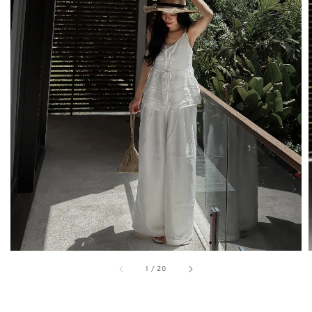
1
/
20