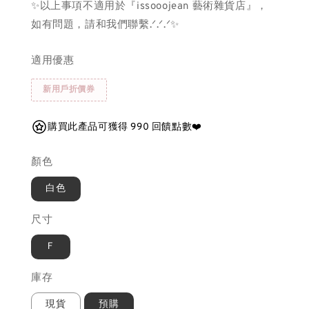
✨以上事項不適用於『issooojean 藝術雜貨店』，
如有問題，請和我們聯繫.ᐟ.ᐟ.ᐟ✨
適用優惠
新用戶折價券
購買此產品可獲得 990 回饋點數❤️
顏色
白色
尺寸
Ｆ
庫存
現貨
預購