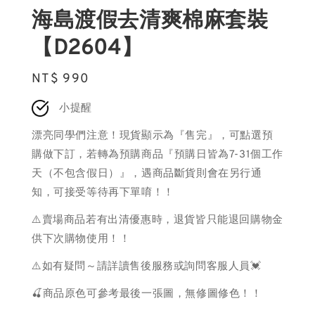
海島渡假去清爽棉麻套裝
【D2604】
Regular
NT$ 990
price
小提醒
漂亮同學們注意！現貨顯示為『售完』，可點選預
購做下訂，若轉為預購商品『預購日皆為7-31個工作
天（不包含假日）』，遇商品斷貨則會在另行通
知，可接受等待再下單唷！！
⚠️賣場商品若有出清優惠時，退貨皆只能退回購物金
供下次購物使用！！
⚠️如有疑問～請詳讀售後服務或詢問客服人員💓
🍒商品原色可參考最後一張圖，無修圖修色！！