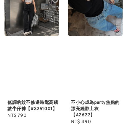
低調豹紋不修邊時髦高磅
不小心成為party焦點的
數牛仔褲【#3251001】
漂亮繞脖上衣
【A2622】
Regular
NT$ 790
Regular
NT$ 490
price
price