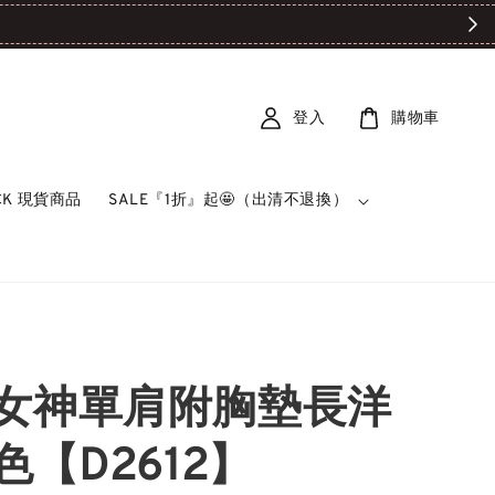

登入
購物車
OCK 現貨商品
SALE『1折』起🤩（出清不退換）
女神單肩附胸墊長洋
色【D2612】