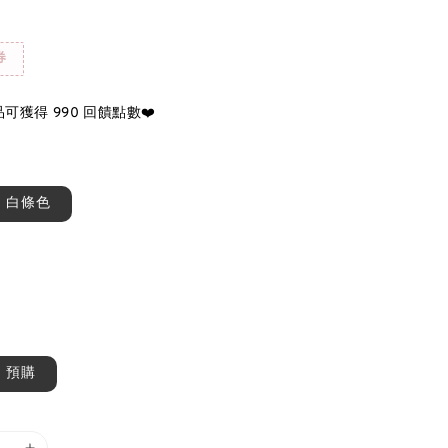
券
可獲得 990 回饋點數❤️
白條色
預購