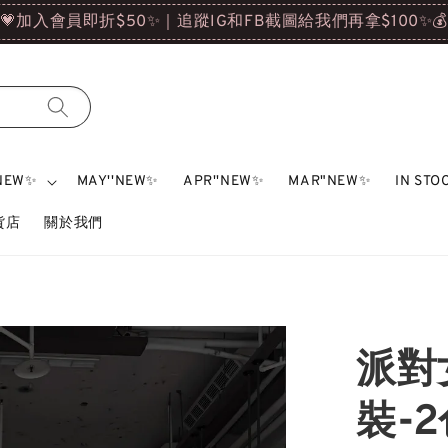
💗加入會員即折$50✨｜追蹤IG和FB截圖給我們再拿$100✨
'NEW✨
MAY''NEW✨
APR''NEW✨
MAR"NEW✨
IN ST
雜貨店
關於我們
派對
裝-2