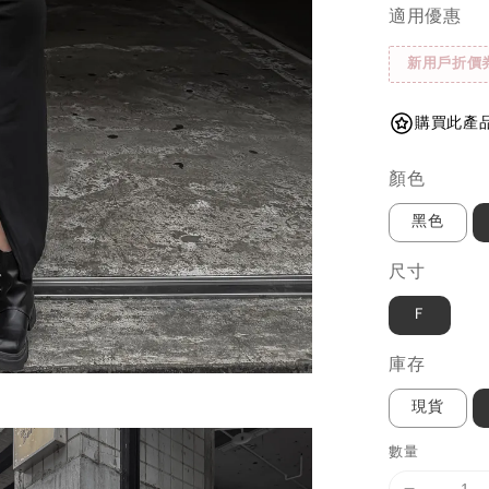
適用優惠
新用戶折價
購買此產品
顏色
黑色
尺寸
Ｆ
庫存
現貨
數量