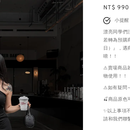
Regular
NT$ 990
price
小提醒
漂亮同學們
若轉為預購商
日）』，遇
唷！！
⚠️賣場商
物使用！！
⚠️如有疑問
🍒商品原
✨以上事項不
請和我們聯繫.