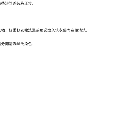
有些許誤差皆為正常。
衣物、較柔軟衣物洗滌前務必放入洗衣袋內在做清洗。
請分開清洗避免染色。