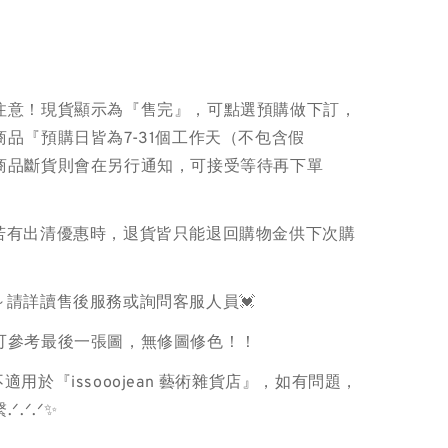
注意！現貨顯示為『售完』，可點選預購做下訂，
品『預購日皆為7-31個工作天（不包含假
商品斷貨則會在另行通知，可接受等待再下單
品若有出清優惠時，退貨皆只能退回購物金供下次購
～請詳讀售後服務或詢問客服人員💓
色可參考最後一張圖，無修圖修色！！
適用於『issooojean 藝術雜貨店』，如有問題，
ᐟ.ᐟ.ᐟ✨