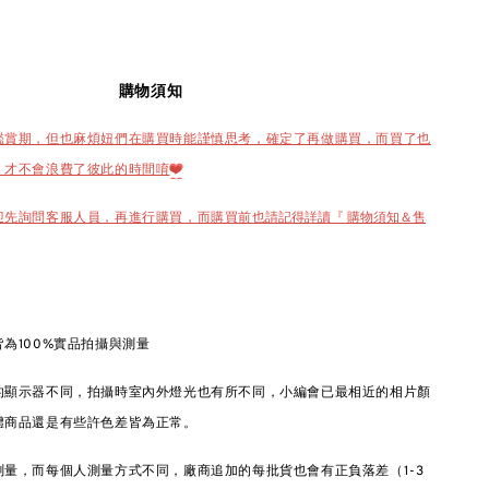
購物須知
鑑賞期，但也麻煩妞們在購買時能謹慎思考，確定了再做購買，而買了也
，才不會浪費了彼此的時間唷
❤️
也請記得詳讀『 購物須知＆售
迎先詢問客服人員，再進行購買，而購買前
為100%實品拍攝與測量
的顯示器不同，拍攝時室內外燈光也有所不同，小編會已最相近的相片顏
體商品還是有些許色差皆為正常。
量，而每個人測量方式不同，廠商追加的每批貨也會有正負落差（1-3