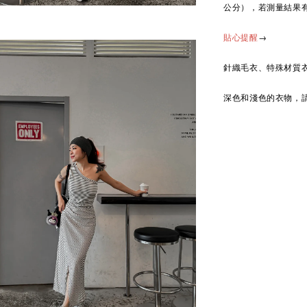
公分），若測量結果
→
貼心提醒
針織毛衣、特殊材質
深色和淺色的衣物，