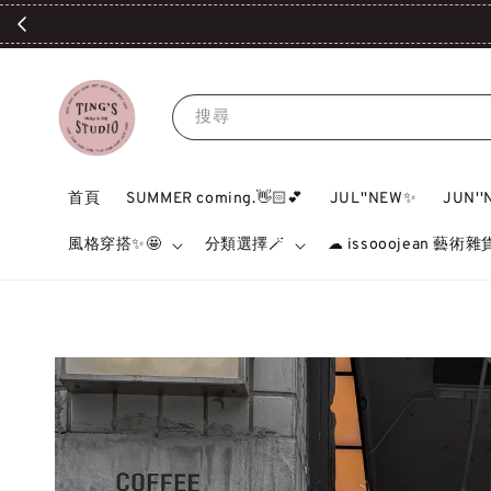
搜尋
首頁
SUMMER coming.👋🏻💕
JUL''NEW✨
JUN'
風格穿搭✨🤩
分類選擇🪄
☁ issooojean 藝術