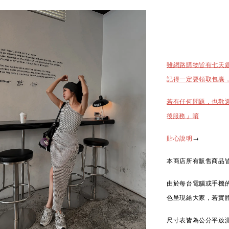
雖網路購物皆有七天
記得一定要領取包裹
若有任何問題，也歡
後服務 』唷
→
貼心說明
本商店所有販售商品皆
由於每台電腦或手機
色呈現給大家，若實
尺寸表皆為公分平放測