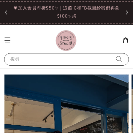
諒❤️
💗加入會員即折$50✨｜追蹤IG和FB截圖給我們再拿
請點選
$100✨💰
搜尋