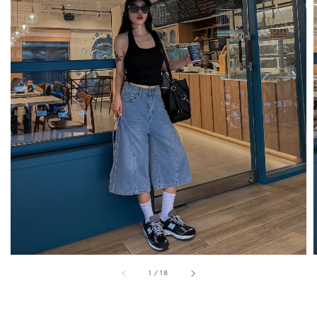
1
/
18