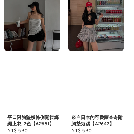
平口附胸墊橫條側開衩綁
來自日本的可愛蒙奇奇附
繩上衣-2色【A2651】
胸墊短踢【A2642】
Regular
NT$ 590
Regular
NT$ 590