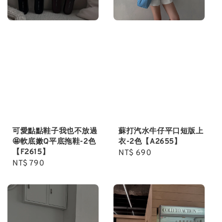
蘇打汽水牛仔平口短版上
可愛點點鞋子我也不放過
衣-2色【A2655】
🤩軟底嫩Q平底拖鞋-2色
【F2615】
Regular
NT$ 690
Regular
NT$ 790
price
price