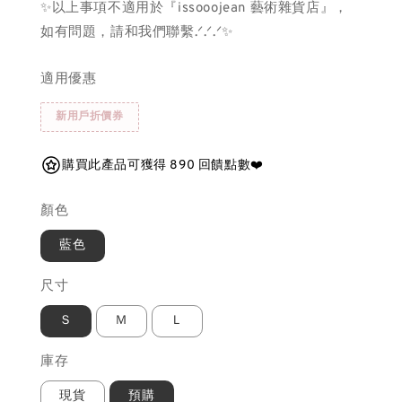
✨以上事項不適用於『issooojean 藝術雜貨店』，
如有問題，請和我們聯繫.ᐟ.ᐟ.ᐟ✨
適用優惠
新用戶折價券
購買此產品可獲得 890 回饋點數❤️
顏色
藍色
尺寸
Ｓ
Ｍ
Ｌ
庫存
現貨
預購