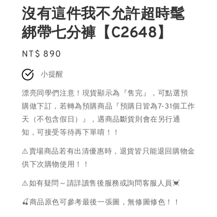
沒有這件我不允許超時髦
綁帶七分褲【C2648】
Regular
NT$ 890
price
小提醒
漂亮同學們注意！現貨顯示為『售完』，可點選預
購做下訂，若轉為預購商品『預購日皆為7-31個工作
天（不包含假日）』，遇商品斷貨則會在另行通
知，可接受等待再下單唷！！
⚠️賣場商品若有出清優惠時，退貨皆只能退回購物金
供下次購物使用！！
⚠️如有疑問～請詳讀售後服務或詢問客服人員💓
🍒商品原色可參考最後一張圖，無修圖修色！！