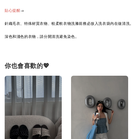
→
貼心提醒
針織毛衣、特殊材質衣物、較柔軟衣物洗滌前務必放入洗衣袋內在做清洗。
深色和淺色的衣物，請分開清洗避免染色。
你也會喜歡的💖