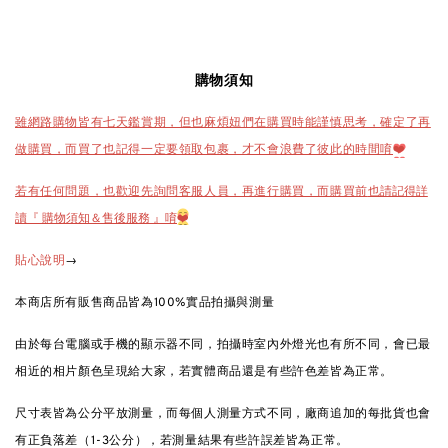
購物須知
雖網路購物皆有七天鑑賞期，但也麻煩妞們在購買時能謹慎思考，確定了再
做購買，而買了也記得一定要領取包裹，才不會浪費了彼此的時間唷
❤️
也請記得詳
若有任何問題，也歡迎先詢問客服人員，再進行購買，而購買前
讀『 購物須知＆售後服務 』唷
❤️
→
貼心說明
本商店所有販售商品皆為100%實品拍攝與測量
由於每台電腦或手機的顯示器不同，拍攝時室內外燈光也有所不同，會已最
相近的相片顏色呈現給大家，若實體商品還是有些許色差皆為正常。
尺寸表皆為公分平放測量，而每個人測量方式不同，廠商追加的每批貨也會
有正負落差（1-3公分），若測量結果有些許誤差皆為正常。