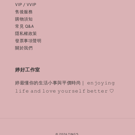
VIP / VVIP
售後服務
購物須知
常見 Q&A
隱私權政策
發票事項聲明
關於我們
婷好工作室
婷最懂你的生活小事與平價時尚｜ 𝚎𝚗𝚓𝚘𝚢𝚒𝚗𝚐
𝚕𝚒𝚏𝚎 𝚊𝚗𝚍 𝚕𝚘𝚟𝚎 𝚢𝚘𝚞𝚛𝚜𝚎𝚕𝚏 𝚋𝚎𝚝𝚝𝚎𝚛 ♡
© 2026 TING'S.