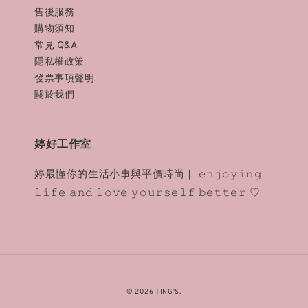
售後服務
購物須知
常見 Q&A
隱私權政策
發票事項聲明
關於我們
婷好工作室
婷最懂你的生活小事與平價時尚｜ 𝚎𝚗𝚓𝚘𝚢𝚒𝚗𝚐
𝚕𝚒𝚏𝚎 𝚊𝚗𝚍 𝚕𝚘𝚟𝚎 𝚢𝚘𝚞𝚛𝚜𝚎𝚕𝚏 𝚋𝚎𝚝𝚝𝚎𝚛 ♡
© 2026 TING'S.