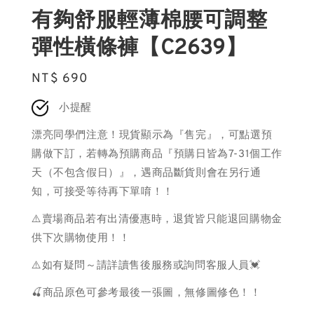
有夠舒服輕薄棉腰可調整
彈性橫條褲【C2639】
Regular
NT$ 690
price
小提醒
漂亮同學們注意！現貨顯示為『售完』，可點選預
購做下訂，若轉為預購商品『預購日皆為7-31個工作
天（不包含假日）』，遇商品斷貨則會在另行通
知，可接受等待再下單唷！！
⚠️賣場商品若有出清優惠時，退貨皆只能退回購物金
供下次購物使用！！
⚠️如有疑問～請詳讀售後服務或詢問客服人員💓
🍒商品原色可參考最後一張圖，無修圖修色！！