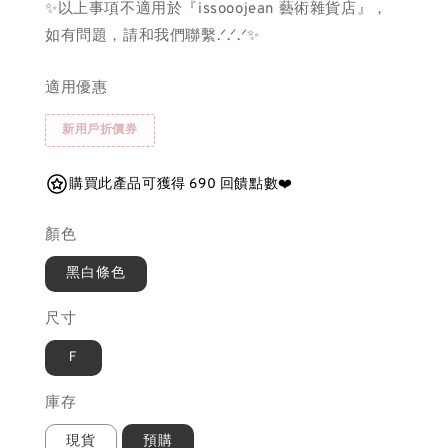
✨以上事項不適用於『issooojean 藝術雜貨店』，
如有問題，請和我們聯繫.ᐟ.ᐟ.ᐟ✨
適用優惠
新用戶折價券
購買此產品可獲得 690 回饋點數❤️
顏色
黑白條色
尺寸
Ｆ
庫存
現貨
預購