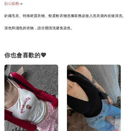
→
貼心提醒
針織毛衣、特殊材質衣物、較柔軟衣物洗滌前務必放入洗衣袋內在做清洗。
深色和淺色的衣物，請分開清洗避免染色。
你也會喜歡的💖