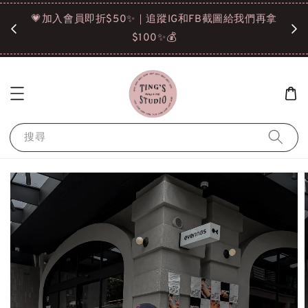
諒❤️
💗加入會員即折$50✨｜追蹤IG和FB截圖給我們再拿
請點選
$100✨💰
搜尋