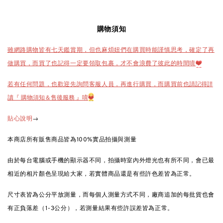
購物須知
雖網路購物皆有七天鑑賞期，但也麻煩妞們在購買時能謹慎思考，確定了再
做購買，而買了也記得一定要領取包裹，才不會浪費了彼此的時間唷
❤️
也請記得詳
若有任何問題，也歡迎先詢問客服人員，再進行購買，而購買前
讀『 購物須知＆售後服務 』唷
❤️
→
貼心說明
本商店所有販售商品皆為100%實品拍攝與測量
由於每台電腦或手機的顯示器不同，拍攝時室內外燈光也有所不同，會已最
相近的相片顏色呈現給大家，若實體商品還是有些許色差皆為正常。
尺寸表皆為公分平放測量，而每個人測量方式不同，廠商追加的每批貨也會
有正負落差（1-3公分），若測量結果有些許誤差皆為正常。