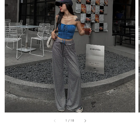
1
/
18