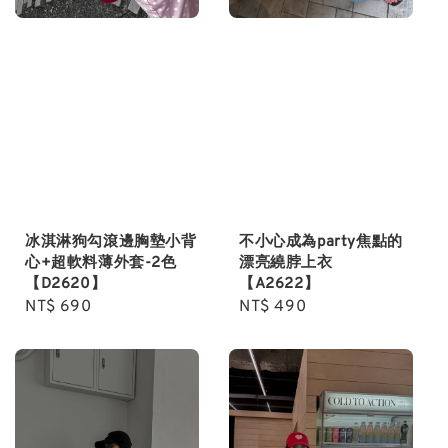
冰淇淋狗勾滾邊胸墊小背
不小心成為party焦點的
心+超軟料薄外套-2色
漂亮繞脖上衣
【D2620】
【A2622】
Regular
NT$ 690
Regular
NT$ 490
price
price