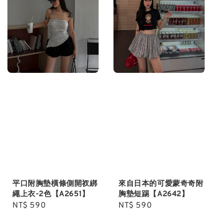
平口附胸墊橫條側開衩綁
來自日本的可愛蒙奇奇附
繩上衣-2色【A2651】
胸墊短踢【A2642】
Regular
NT$ 590
Regular
NT$ 590
price
price