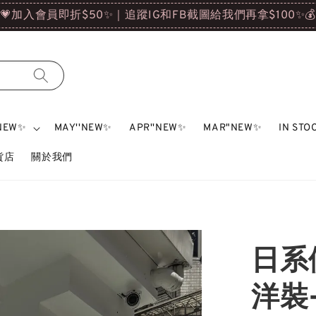
💗加入會員即折$50✨｜追蹤IG和FB截圖給我們再拿$100✨
'NEW✨
MAY''NEW✨
APR''NEW✨
MAR"NEW✨
IN ST
雜貨店
關於我們
日系
洋裝