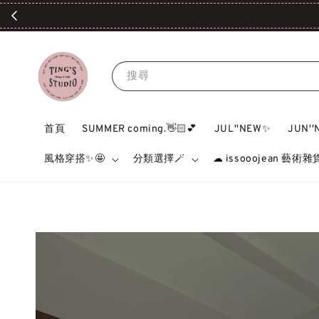
搜尋
首頁
SUMMER coming.👋🏻💕
JUL''NEW✨
JUN'
風格穿搭✨🤩
分類選擇🪄
☁ issooojean 藝術