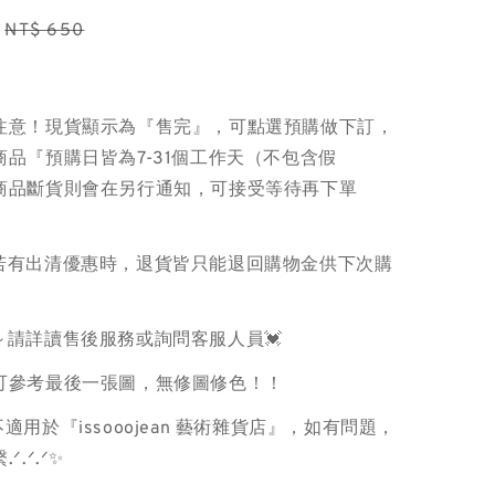
Regular
NT$ 650
price
注意！現貨顯示為『售完』，可點選預購做下訂，
品『預購日皆為7-31個工作天（不包含假
商品斷貨則會在另行通知，可接受等待再下單
品若有出清優惠時，退貨皆只能退回購物金供下次購
～請詳讀售後服務或詢問客服人員💓
色可參考最後一張圖，無修圖修色！！
適用於『issooojean 藝術雜貨店』，如有問題，
ᐟ.ᐟ.ᐟ✨