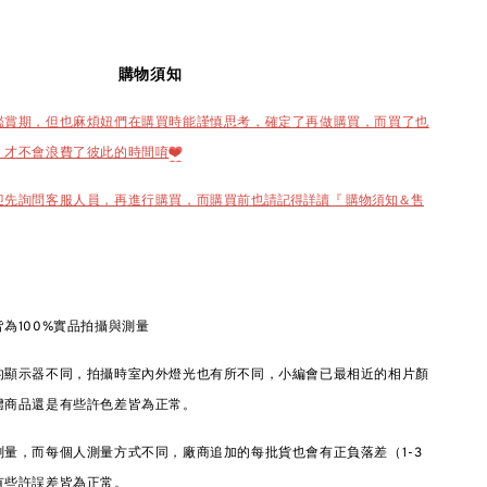
購物須知
鑑賞期，但也麻煩妞們在購買時能謹慎思考，確定了再做購買，而買了也
，才不會浪費了彼此的時間唷
❤️
也請記得詳讀『 購物須知＆售
迎先詢問客服人員，再進行購買，而購買前
為100%實品拍攝與測量
的顯示器不同，拍攝時室內外燈光也有所不同，小編會已最相近的相片顏
體商品還是有些許色差皆為正常。
量，而每個人測量方式不同，廠商追加的每批貨也會有正負落差（1-3
有些許誤差皆為正常。