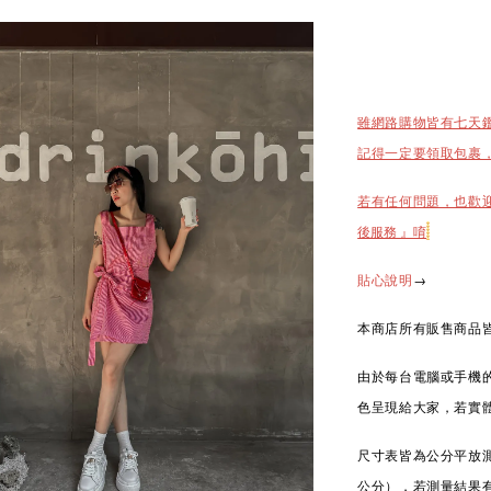
雖網路購物皆有七天
記得一定要領取包裹
若有任何問題，也歡
後服務 』唷
→
貼心說明
本商店所有販售商品皆
由於每台電腦或手機
色呈現給大家，若實
尺寸表皆為公分平放測
公分），若測量結果