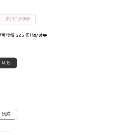
新用戶折價券
可獲得 325 回饋點數❤️
紅色
預購