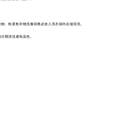
衣物、較柔軟衣物洗滌前務必放入洗衣袋內在做清洗。
請分開清洗避免染色。