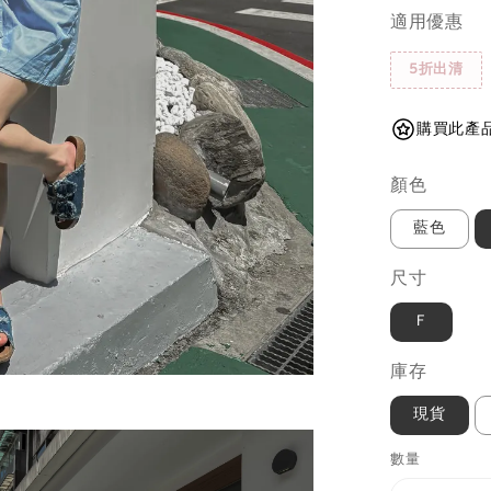
適用優惠
5折出清
購買此產品
顏色
藍色
尺寸
Ｆ
庫存
現貨
數量