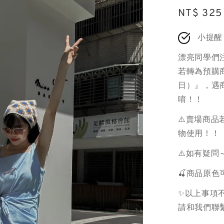
Sale
NT$ 325
price
小提醒
漂亮同學們
若轉為預購商
日）』，遇
唷！！
⚠️賣場商
物使用！！
⚠️如有疑問
🍒商品原
✨以上事項不
請和我們聯繫.