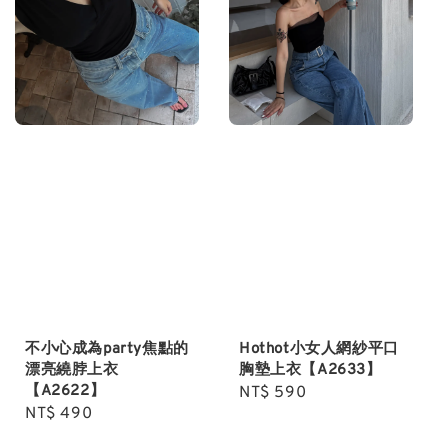
不小心成為party焦點的
Hothot小女人網紗平口
漂亮繞脖上衣
胸墊上衣【A2633】
【A2622】
Regular
NT$ 590
Regular
NT$ 490
price
price