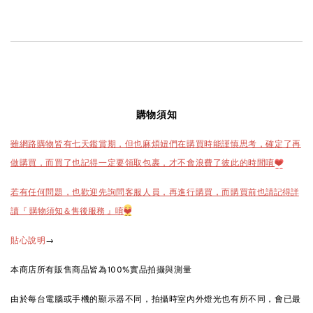
購物須知
雖網路購物皆有七天鑑賞期，但也麻煩妞們在購買時能謹慎思考，確定了再
做購買，而買了也記得一定要領取包裹，才不會浪費了彼此的時間唷
❤️
也請記得詳
若有任何問題，也歡迎先詢問客服人員，再進行購買，而購買前
讀『 購物須知＆售後服務 』唷
❤️
→
貼心說明
本商店所有販售商品皆為100%實品拍攝與測量
由於每台電腦或手機的顯示器不同，拍攝時室內外燈光也有所不同，會已最