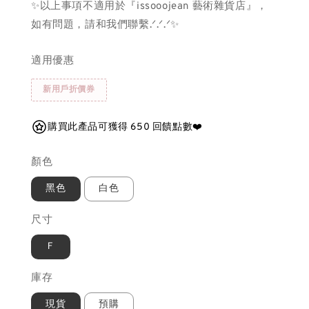
✨以上事項不適用於『issooojean 藝術雜貨店』，
如有問題，請和我們聯繫.ᐟ.ᐟ.ᐟ✨
適用優惠
新用戶折價券
購買此產品可獲得 650 回饋點數❤️
顏色
黑色
白色
尺寸
Ｆ
庫存
現貨
預購