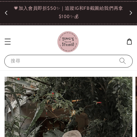
諒❤️
💗加入會員即折$50✨｜追蹤IG和FB截圖給我們再拿
請點選
$100✨💰
搜尋