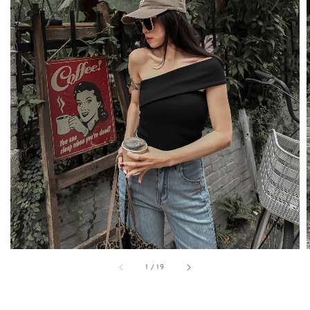
1
/
19