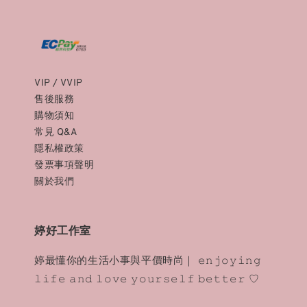
VIP / VVIP
售後服務
購物須知
常見 Q&A
隱私權政策
發票事項聲明
關於我們
婷好工作室
婷最懂你的生活小事與平價時尚｜ 𝚎𝚗𝚓𝚘𝚢𝚒𝚗𝚐
𝚕𝚒𝚏𝚎 𝚊𝚗𝚍 𝚕𝚘𝚟𝚎 𝚢𝚘𝚞𝚛𝚜𝚎𝚕𝚏 𝚋𝚎𝚝𝚝𝚎𝚛 ♡