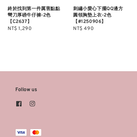
終於找到第一件厲害點點
刺繡小愛心下擺QQ邊方
彎刀厚磅牛仔褲-2色
圓領胸墊上衣-2色
【C2637】
【#1250906】
Regular
NT$ 1,290
Regular
NT$ 490
price
price
Follow us