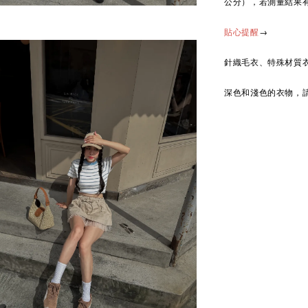
公分），若測量結果
→
貼心提醒
針織毛衣、特殊材質
深色和淺色的衣物，