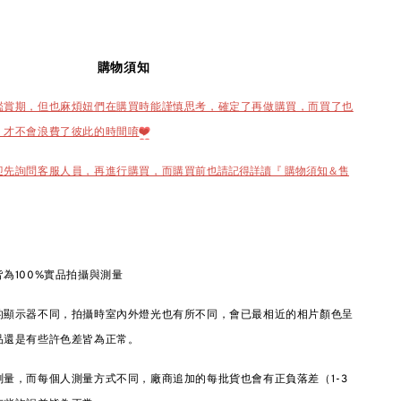
購物須知
鑑賞期，但也麻煩妞們在購買時能謹慎思考，確定了再做購買，而買了也
，才不會浪費了彼此的時間唷
❤️
也請記得詳讀『 購物須知＆售
迎先詢問客服人員，再進行購買，而購買前
為100%實品拍攝與測量
的顯示器不同，拍攝時室內外燈光也有所不同，會已最相近的相片顏色呈
品還是有些許色差皆為正常。
量，而每個人測量方式不同，廠商追加的每批貨也會有正負落差（1-3