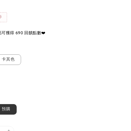
券
可獲得 690 回饋點數❤️
卡其色
預購