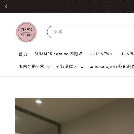
搜尋
首頁
SUMMER coming.👋🏻💕
JUL''NEW✨
JUN'
風格穿搭✨🤩
分類選擇🪄
☁ issooojean 藝術