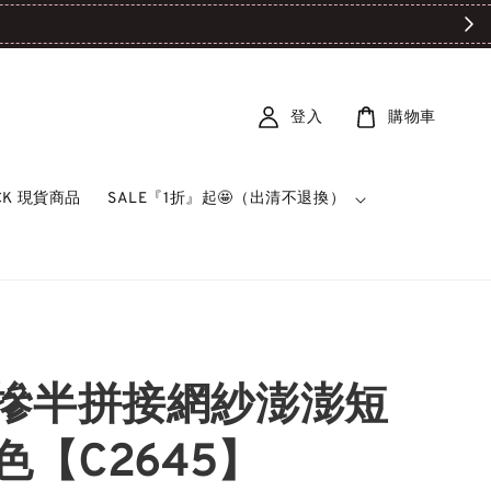

登入
購物車
OCK 現貨商品
SALE『1折』起🤩（出清不退換）
摻半拼接網紗澎澎短
色【C2645】