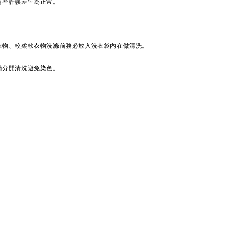
有些許誤差皆為正常。
衣物、較柔軟衣物洗滌前務必放入洗衣袋內在做清洗。
請分開清洗避免染色。