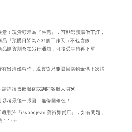
注意！現貨顯示為『售完』，可點選預購做下訂，
品『預購日皆為7-31個工作天（不包含假
商品斷貨則會在另行通知，可接受等待再下單
品若有出清優惠時，退貨皆只能退回購物金供下次購
～請詳讀售後服務或詢問客服人員💓
色可參考最後一張圖，無修圖修色！！
適用於『issooojean 藝術雜貨店』，如有問題，
ᐟ.ᐟ.ᐟ✨