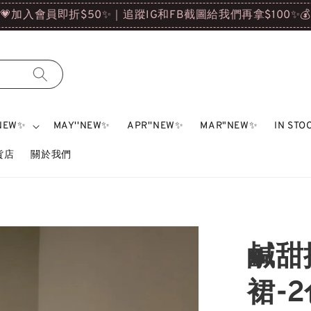
💗加入會員即折$50✨｜追蹤IG和FB截圖給我們再拿$100✨
'NEW✨
MAY''NEW✨
APR''NEW✨
MAR"NEW✨
IN ST
雜貨店
關於我們
鹹甜
裙-2