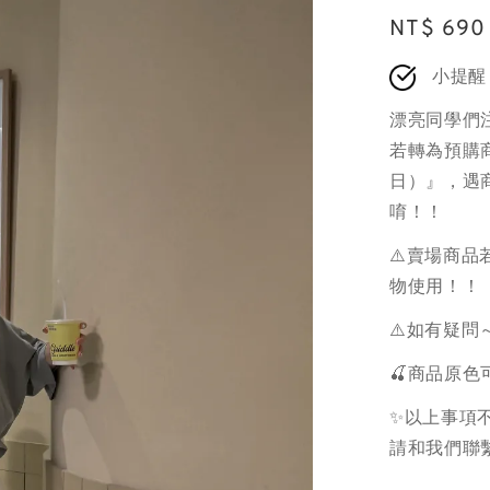
Regular
NT$ 690
price
小提醒
漂亮同學們
若轉為預購商
日）』，遇
唷！！
⚠️賣場商
物使用！！
⚠️如有疑問
🍒商品原
✨以上事項不
請和我們聯繫.