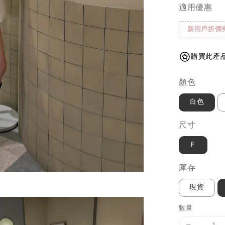
適用優惠
新用戶折價
購買此產品
顏色
白色
尺寸
Ｆ
庫存
現貨
數量