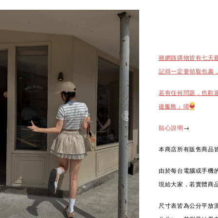
雖網路購物皆有七天
記得一定要領取包裹
若有任何問題，也歡
後服務 』唷
❤️
→
貼心說明
本商店所有販售商品皆
由於每台電腦或手機
現給大家，若實體商
尺寸表皆為公分平放測