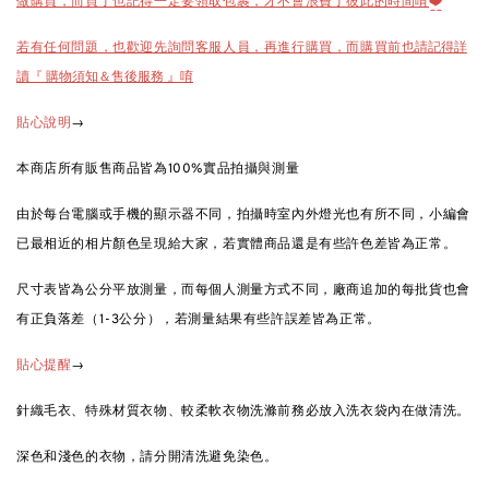
做購買，而買了也記得一定要領取包裹，才不會浪費了彼此的時間唷
❤️
也請記得詳
若有任何問題，也歡迎先詢問客服人員，再進行購買，而購買前
讀『 購物須知＆售後服務 』唷
→
貼心說明
本商店所有販售商品皆為100%實品拍攝與測量
由於每台電腦或手機的顯示器不同，拍攝時室內外燈光也有所不同，小編會
已最相近的相片顏色呈現給大家，若實體商品還是有些許色差皆為正常。
尺寸表皆為公分平放測量，而每個人測量方式不同，廠商追加的每批貨也會
有正負落差（1-3公分），若測量結果有些許誤差皆為正常。
→
貼心提醒
針織毛衣、特殊材質衣物、較柔軟衣物洗滌前務必放入洗衣袋內在做清洗。
深色和淺色的衣物，請分開清洗避免染色。