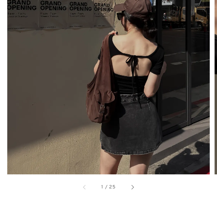
1
/
25