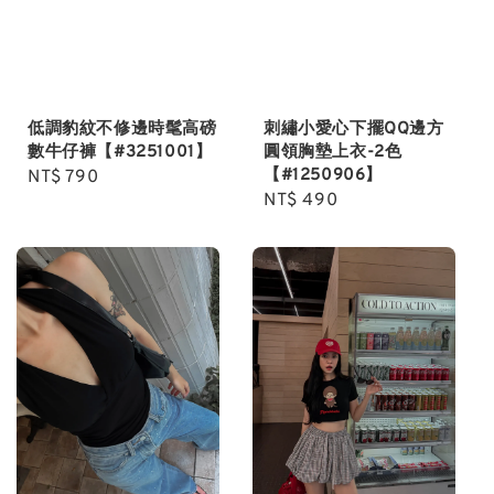
低調豹紋不修邊時髦高磅
刺繡小愛心下擺QQ邊方
數牛仔褲【#3251001】
圓領胸墊上衣-2色
【#1250906】
Regular
NT$ 790
Regular
NT$ 490
price
price