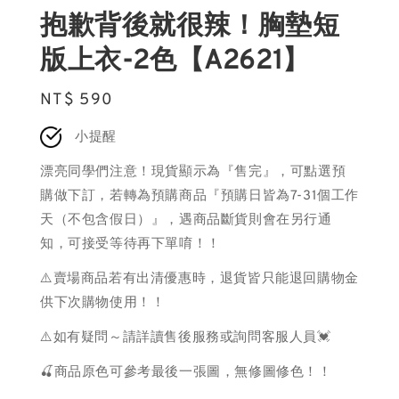
抱歉背後就很辣！胸墊短
版上衣-2色【A2621】
Regular
NT$ 590
price
小提醒
漂亮同學們注意！現貨顯示為『售完』，可點選預
購做下訂，若轉為預購商品『預購日皆為7-31個工作
天（不包含假日）』，遇商品斷貨則會在另行通
知，可接受等待再下單唷！！
⚠️賣場商品若有出清優惠時，退貨皆只能退回購物金
供下次購物使用！！
⚠️如有疑問～請詳讀售後服務或詢問客服人員💓
🍒商品原色可參考最後一張圖，無修圖修色！！