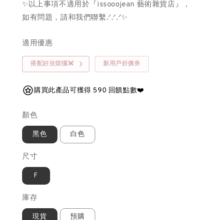
✨以上事項不適用於『issooojean 藝術雜貨店』，
如有問題，請和我們聯繫.ᐟ.ᐟ.ᐟ✨
適用優惠
搭配好沒煩惱💓
新用戶折價券
購買此產品可獲得 590 回饋點數❤️
顏色
黑色
白色
尺寸
Ｆ
庫存
現貨
預購