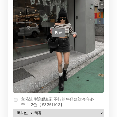
售完
宣佈這件讓腿細到不行的牛仔短裙今年必
帶！-2色【#3251102】