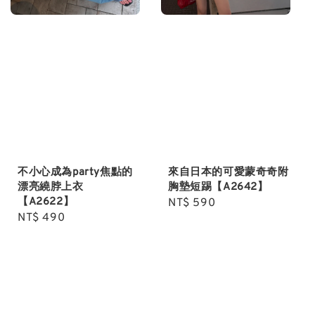
不小心成為party焦點的
來自日本的可愛蒙奇奇附
漂亮繞脖上衣
胸墊短踢【A2642】
【A2622】
Regular
NT$ 590
Regular
NT$ 490
price
price