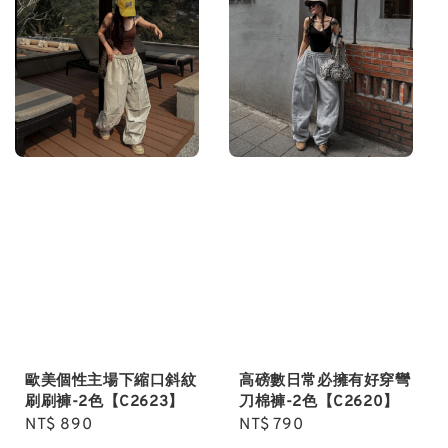
歐美個性主場下縮口斜紋
高磅數日常必擁有好穿彎
刷刷褲-2色【C2623】
刀棉褲-2色【C2620】
Regular
NT$ 890
Regular
NT$ 790