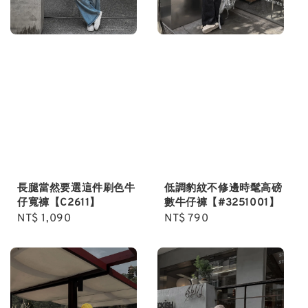
長腿當然要選這件刷色牛
低調豹紋不修邊時髦高磅
仔寬褲【C2611】
數牛仔褲【#3251001】
Regular
NT$ 1,090
Regular
NT$ 790
price
price