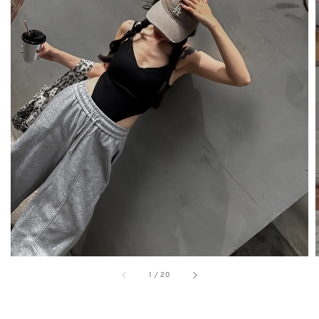
1
/
20