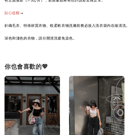
有正負落差（1-3公分），若測量結果有些許誤差皆為正常。
→
貼心提醒
針織毛衣、特殊材質衣物、較柔軟衣物洗滌前務必放入洗衣袋內在做清洗。
深色和淺色的衣物，請分開清洗避免染色。
你也會喜歡的💖