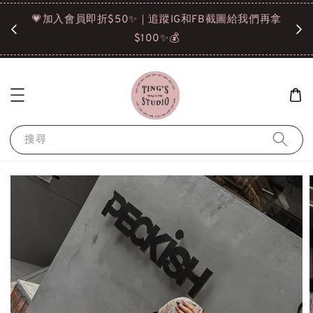
諒❤️
💗加入會員即折$50✨｜追蹤IG和FB截圖給我們再拿
請點選
$100✨💰
搜尋