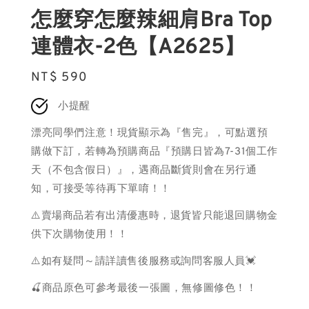
怎麼穿怎麼辣細肩Bra Top
連體衣-2色【A2625】
Regular
NT$ 590
price
小提醒
漂亮同學們注意！現貨顯示為『售完』，可點選預
購做下訂，若轉為預購商品『預購日皆為7-31個工作
天（不包含假日）』，遇商品斷貨則會在另行通
知，可接受等待再下單唷！！
⚠️賣場商品若有出清優惠時，退貨皆只能退回購物金
供下次購物使用！！
⚠️如有疑問～請詳讀售後服務或詢問客服人員💓
🍒商品原色可參考最後一張圖，無修圖修色！！