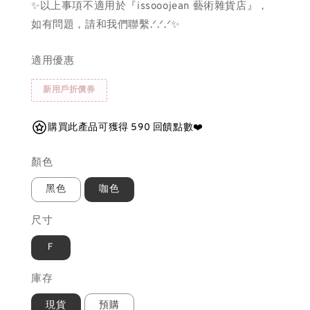
✨以上事項不適用於『issooojean 藝術雜貨店』，
如有問題，請和我們聯繫.ᐟ.ᐟ.ᐟ✨
適用優惠
新用戶折價券
購買此產品可獲得 590 回饋點數❤️
顏色
黑色
咖色
尺寸
Ｆ
庫存
現貨
預購