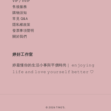
VIP / VVIP
售後服務
購物須知
常見 Q&A
隱私權政策
發票事項聲明
關於我們
婷好工作室
婷最懂你的生活小事與平價時尚｜ 𝚎𝚗𝚓𝚘𝚢𝚒𝚗𝚐
𝚕𝚒𝚏𝚎 𝚊𝚗𝚍 𝚕𝚘𝚟𝚎 𝚢𝚘𝚞𝚛𝚜𝚎𝚕𝚏 𝚋𝚎𝚝𝚝𝚎𝚛 ♡
© 2026 TING'S.