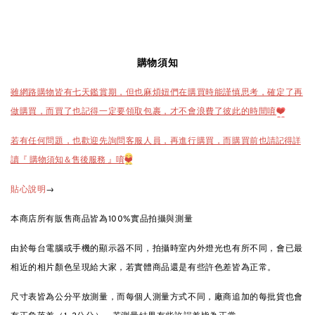
購物須知
雖網路購物皆有七天鑑賞期，但也麻煩妞們在購買時能謹慎思考，確定了再
做購買，而買了也記得一定要領取包裹，才不會浪費了彼此的時間唷
❤️
也請記得詳
若有任何問題，也歡迎先詢問客服人員，再進行購買，而購買前
讀『 購物須知＆售後服務 』唷
❤️
→
貼心說明
本商店所有販售商品皆為100%實品拍攝與測量
由於每台電腦或手機的顯示器不同，拍攝時室內外燈光也有所不同，會已最
相近的相片顏色呈現給大家，若實體商品還是有些許色差皆為正常。
尺寸表皆為公分平放測量，而每個人測量方式不同，廠商追加的每批貨也會