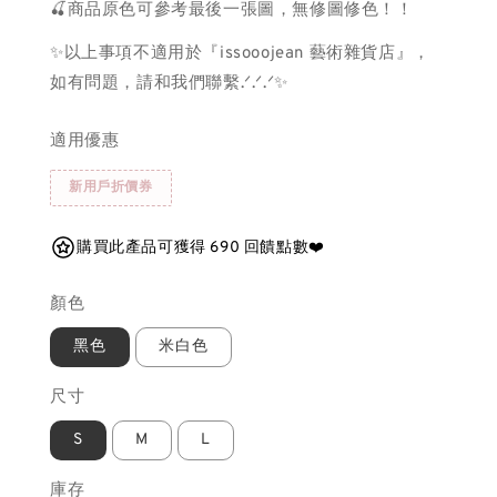
🍒商品原色可參考最後一張圖，無修圖修色！！
✨以上事項不適用於『issooojean 藝術雜貨店』，
如有問題，請和我們聯繫.ᐟ.ᐟ.ᐟ✨
適用優惠
新用戶折價券
購買此產品可獲得 690 回饋點數❤️
顏色
黑色
米白色
尺寸
S
M
L
庫存