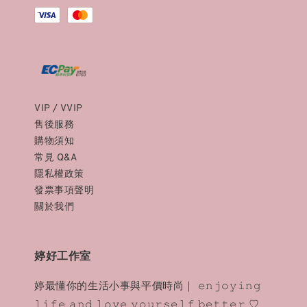
VIP / VVIP
售後服務
購物須知
常見 Q&A
隱私權政策
發票事項聲明
關於我們
婷好工作室
婷最懂你的生活小事與平價時尚｜ 𝚎𝚗𝚓𝚘𝚢𝚒𝚗𝚐
𝚕𝚒𝚏𝚎 𝚊𝚗𝚍 𝚕𝚘𝚟𝚎 𝚢𝚘𝚞𝚛𝚜𝚎𝚕𝚏 𝚋𝚎𝚝𝚝𝚎𝚛 ♡