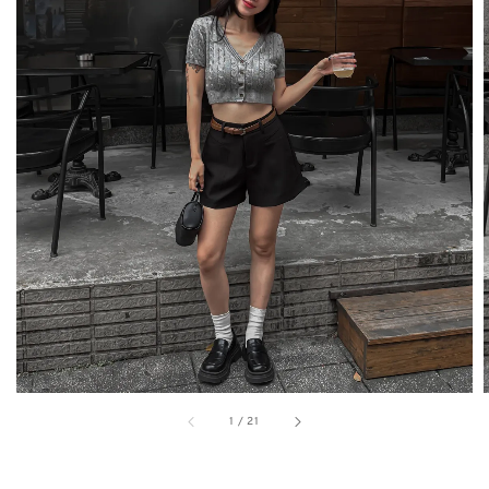
1
/
21