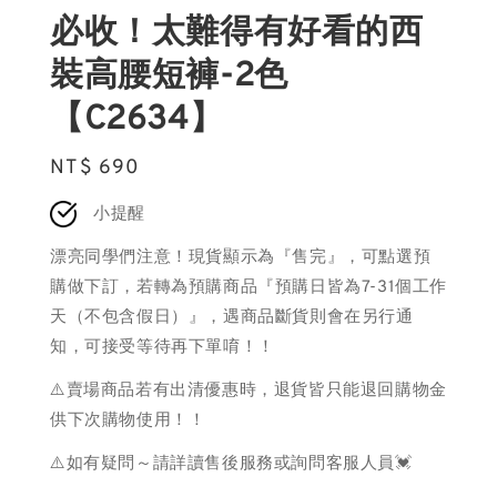
必收！太難得有好看的西
裝高腰短褲-2色
【C2634】
Regular
NT$ 690
price
小提醒
漂亮同學們注意！現貨顯示為『售完』，可點選預
購做下訂，若轉為預購商品『預購日皆為7-31個工作
天（不包含假日）』，遇商品斷貨則會在另行通
知，可接受等待再下單唷！！
⚠️賣場商品若有出清優惠時，退貨皆只能退回購物金
供下次購物使用！！
⚠️如有疑問～請詳讀售後服務或詢問客服人員💓