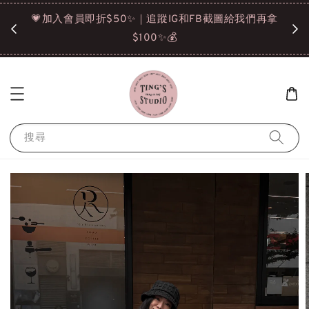
諒❤️
💗加入會員即折$50✨｜追蹤IG和FB截圖給我們再拿
請點選
$100✨💰
搜尋