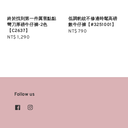
終於找到第一件厲害點點
低調豹紋不修邊時髦高磅
彎刀厚磅牛仔褲-2色
數牛仔褲【#3251001】
【C2637】
Regular
NT$ 790
Regular
NT$ 1,290
price
price
Follow us