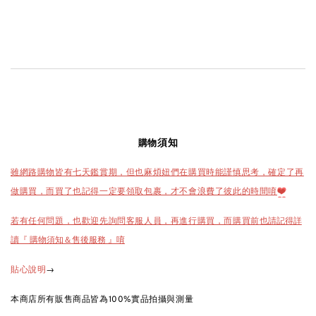
須知
購物
雖網路購物皆有七天鑑賞期，但也麻煩妞們在購買時能謹慎思考，確定了再
做購買，而買了也記得一定要領取包裹，才不會浪費了彼此的時間唷
❤️
也請記得詳
若有任何問題，也歡迎先詢問客服人員，再進行購買，而購買前
讀『 購物須知＆售後服務 』唷
→
貼心說明
本商店所有販售商品皆為100%實品拍攝與測量