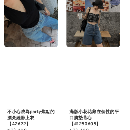
不小心成為party焦點的
滿版小花花藏在個性的平
漂亮繞脖上衣
口胸墊背心
【A2622】
【#1250605】