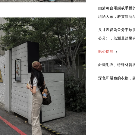
由於每台電腦或手機
現給大家，若實體商
尺寸表皆為公分平放測
公分），若測量結果
→
貼心提醒
針織毛衣、特殊材質
深色和淺色的衣物，