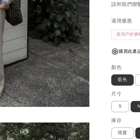
請和我們聯繫.
適用優惠
新用戶折價
購買此產品
顏色
藍色
尺寸
Ｓ
庫存
現貨