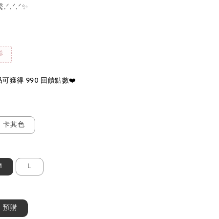
ᐟ.ᐟ.ᐟ✨
券
可獲得 990 回饋點數❤️
卡其色
Ｍ
Ｌ
預購