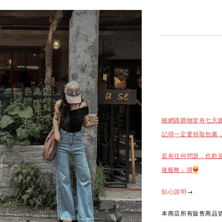
雖網路購物皆有七天
記得一定要領取包裹
若有任何問題，也歡
後服務 』唷
❤️
→
貼心說明
本商店所有販售商品皆