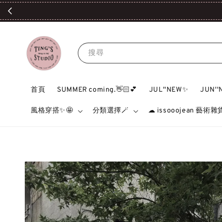
0✨｜追蹤IG和FB截圖給我們再拿$100✨💰
搜尋
首頁
SUMMER coming.👋🏻💕
JUL''NEW✨
JUN'
風格穿搭✨🤩
分類選擇🪄
☁ issooojean 藝術