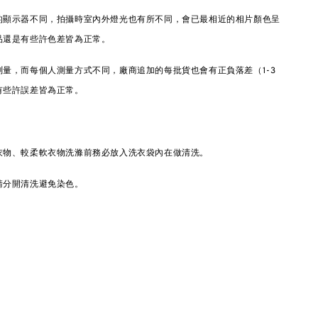
的顯示器不同，拍攝時室內外燈光也有所不同，會已最相近的相片顏色呈
品還是有些許色差皆為正常。
量，而每個人測量方式不同，廠商追加的每批貨也會有正負落差（1-3
有些許誤差皆為正常。
衣物、較柔軟衣物洗滌前務必放入洗衣袋內在做清洗。
請分開清洗避免染色。