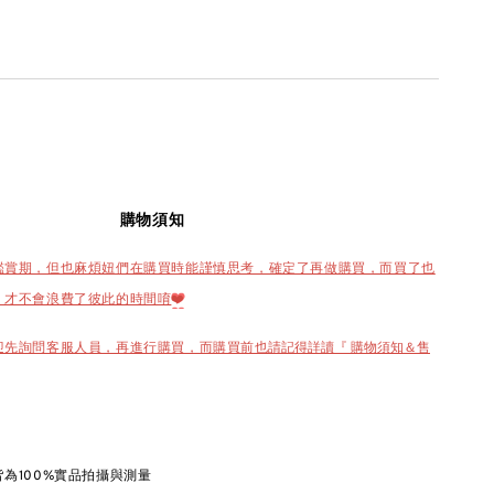
購物須知
鑑賞期，但也麻煩妞們在購買時能謹慎思考，確定了再做購買，而買了也
，才不會浪費了彼此的時間唷
❤️
也請記得詳讀『 購物須知＆售
迎先詢問客服人員，再進行購買，而購買前
為100%實品拍攝與測量