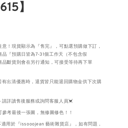
615】
注意！現貨顯示為『售完』，可點選預購做下訂，
品『預購日皆為7-31個工作天（不包含假
商品斷貨則會在另行通知，可接受等待再下單
品若有出清優惠時，退貨皆只能退回購物金供下次購
～請詳讀售後服務或詢問客服人員💓
色可參考最後一張圖，無修圖修色！！
適用於『issooojean 藝術雜貨店』，如有問題，