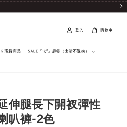
FREE SHIPPIN
登入
購物車
OCK 現貨商品
SALE『1折』起🤩（出清不退換）
延伸腿長下開衩彈性
喇叭褲-2色