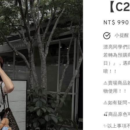
【C2
Regular
NT$ 990
price
小提醒
漂亮同學們
若轉為預購商
日）』，遇
唷！！
⚠️賣場商
物使用！！
⚠️如有疑問
🍒商品原
✨以上事項不