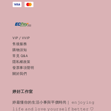
VIP / VVIP
售後服務
購物須知
常見 Q&A
隱私權政策
發票事項聲明
關於我們
婷好工作室
婷最懂你的生活小事與平價時尚｜ 𝚎𝚗𝚓𝚘𝚢𝚒𝚗𝚐
𝚕𝚒𝚏𝚎 𝚊𝚗𝚍 𝚕𝚘𝚟𝚎 𝚢𝚘𝚞𝚛𝚜𝚎𝚕𝚏 𝚋𝚎𝚝𝚝𝚎𝚛 ♡