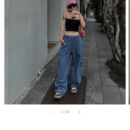
1
/
23