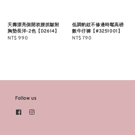
夭壽漂亮側開衩腰抓皺附
低調豹紋不修邊時髦高磅
胸墊長洋-2色【D2614】
數牛仔褲【#3251001】
Regular
NT$ 990
Regular
NT$ 790
price
price
Follow us