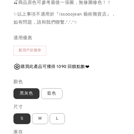
🍒商品原色可參考最後一張圖，無修圖修色！！
✨以上事項不適用於『issooojean 藝術雜貨店』，
如有問題，請和我們聯繫.ᐟ.ᐟ.ᐟ✨
適用優惠
新用戶折價券
購買此產品可獲得 1090 回饋點數❤️
顏色
黑灰色
藍色
尺寸
Ｓ
M
L
庫存