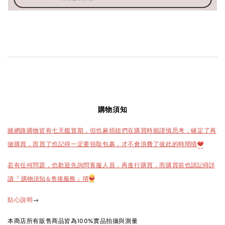
購物須知
雖網路購物皆有七天鑑賞期，但也麻煩妞們在購買時能謹慎思考，確定了再
做購買，而買了也記得一定要領取包裹，才不會浪費了彼此的時間唷
❤️
也請記得詳
若有任何問題，也歡迎先詢問客服人員，再進行購買，而購買前
讀『 購物須知＆售後服務 』唷
❤️
→
貼心說明
本商店所有販售商品皆為100%實品拍攝與測量