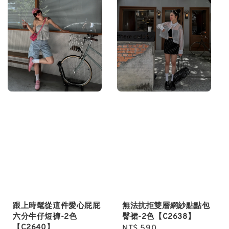
跟上時髦從這件愛心屁屁
無法抗拒雙層網紗點點包
六分牛仔短褲-2色
臀裙-2色【C2638】
【C2640】
Regular
NT$ 590