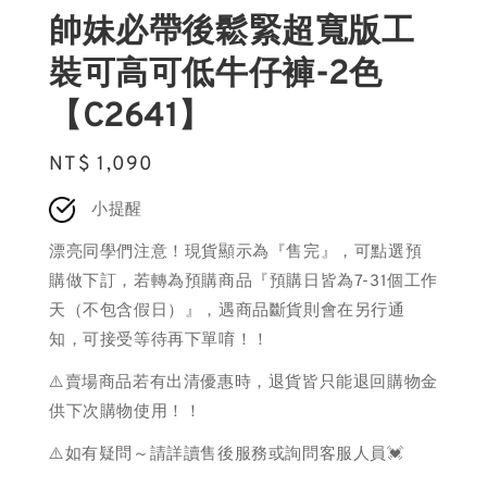
帥妹必帶後鬆緊超寬版工
裝可高可低牛仔褲-2色
【C2641】
Regular
NT$ 1,090
price
小提醒
漂亮同學們注意！現貨顯示為『售完』，可點選預
購做下訂，若轉為預購商品『預購日皆為7-31個工作
天（不包含假日）』，遇商品斷貨則會在另行通
知，可接受等待再下單唷！！
⚠️賣場商品若有出清優惠時，退貨皆只能退回購物金
供下次購物使用！！
⚠️如有疑問～請詳讀售後服務或詢問客服人員💓