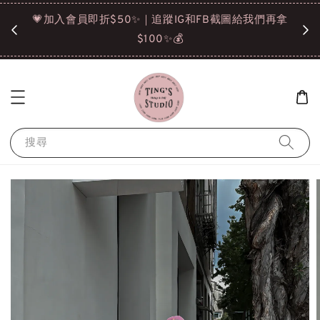
諒❤️
💗加入會員即折$50✨｜追蹤IG和FB截圖給我們再拿
請點選
$100✨💰
搜尋