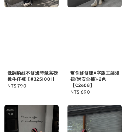
低調豹紋不修邊時髦高磅
幫你修修腿A字版工裝短
數牛仔褲【#3251001】
裙(附安全褲)-2色
【C2608】
Regular
NT$ 790
Regular
NT$ 690
price
price