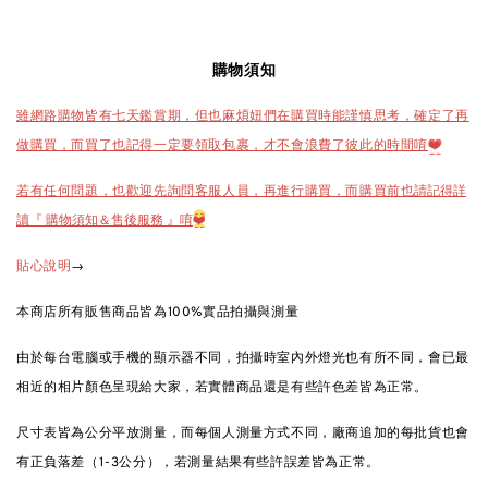
購物須知
雖網路購物皆有七天鑑賞期，但也麻煩妞們在購買時能謹慎思考，確定了再
做購買，而買了也記得一定要領取包裹，才不會浪費了彼此的時間唷
❤️
也請記得詳
若有任何問題，也歡迎先詢問客服人員，再進行購買，而購買前
讀『 購物須知＆售後服務 』唷
❤️
→
貼心說明
本商店所有販售商品皆為100%實品拍攝與測量
由於每台電腦或手機的顯示器不同，拍攝時室內外燈光也有所不同，會已最
相近的相片顏色呈現給大家，若實體商品還是有些許色差皆為正常。
尺寸表皆為公分平放測量，而每個人測量方式不同，廠商追加的每批貨也會
有正負落差（1-3公分），若測量結果有些許誤差皆為正常。