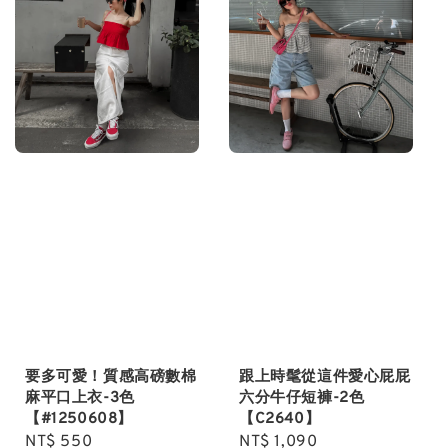
要多可愛！質感高磅數棉
跟上時髦從這件愛心屁屁
麻平口上衣-3色
六分牛仔短褲-2色
【#1250608】
【C2640】
Regular
NT$ 550
Regular
NT$ 1,090