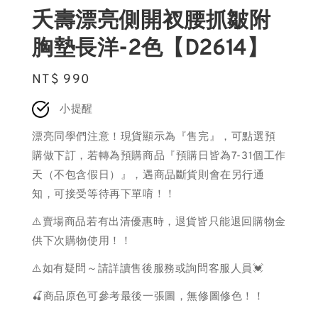
夭壽漂亮側開衩腰抓皺附
胸墊長洋-2色【D2614】
Regular
NT$ 990
price
小提醒
漂亮同學們注意！現貨顯示為『售完』，可點選預
購做下訂，若轉為預購商品『預購日皆為7-31個工作
天（不包含假日）』，遇商品斷貨則會在另行通
知，可接受等待再下單唷！！
⚠️賣場商品若有出清優惠時，退貨皆只能退回購物金
供下次購物使用！！
⚠️如有疑問～請詳讀售後服務或詢問客服人員💓
🍒商品原色可參考最後一張圖，無修圖修色！！