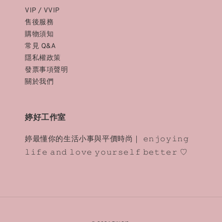
VIP / VVIP
售後服務
購物須知
常見 Q&A
隱私權政策
發票事項聲明
關於我們
婷好工作室
婷最懂你的生活小事與平價時尚｜ 𝚎𝚗𝚓𝚘𝚢𝚒𝚗𝚐
𝚕𝚒𝚏𝚎 𝚊𝚗𝚍 𝚕𝚘𝚟𝚎 𝚢𝚘𝚞𝚛𝚜𝚎𝚕𝚏 𝚋𝚎𝚝𝚝𝚎𝚛 ♡