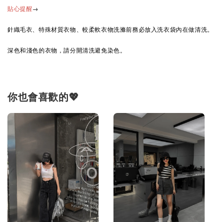
→
貼心提醒
針織毛衣、特殊材質衣物、較柔軟衣物洗滌前務必放入洗衣袋內在做清洗。
深色和淺色的衣物，請分開清洗避免染色。
你也會喜歡的💖