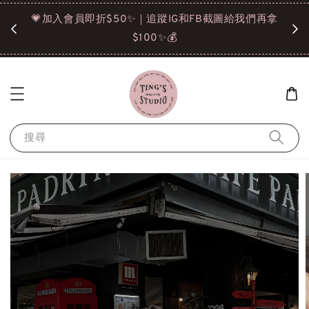
諒❤️
💗加入會員即折$50✨｜追蹤IG和FB截圖給我們再拿
請點選
$100✨💰
搜尋