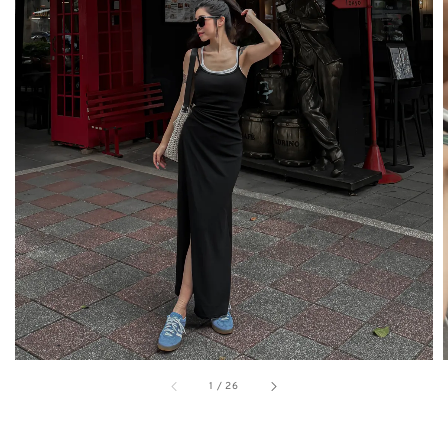
1
/
26