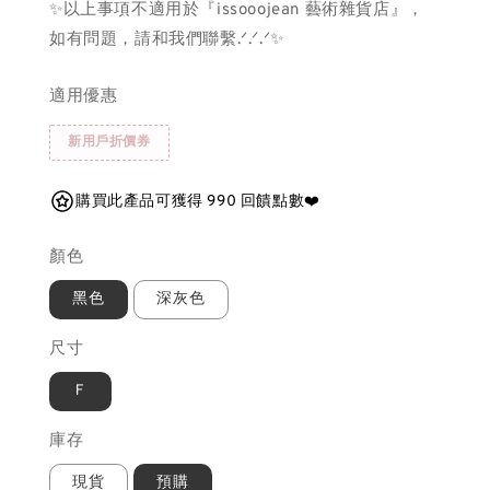
✨以上事項不適用於『issooojean 藝術雜貨店』，
如有問題，請和我們聯繫.ᐟ.ᐟ.ᐟ✨
適用優惠
新用戶折價券
購買此產品可獲得 990 回饋點數❤️
顏色
黑色
深灰色
尺寸
Ｆ
庫存
現貨
預購