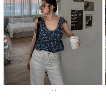
1
/
16