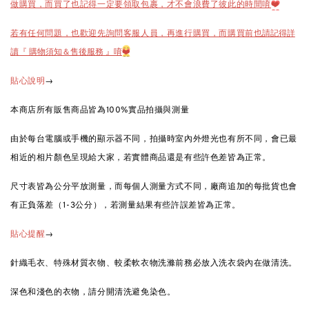
做購買，而買了也記得一定要領取包裹，才不會浪費了彼此的時間唷
❤️
也請記得詳
若有任何問題，也歡迎先詢問客服人員，再進行購買，而購買前
讀『 購物須知＆售後服務 』唷
❤️
→
貼心說明
本商店所有販售商品皆為100%實品拍攝與測量
由於每台電腦或手機的顯示器不同，拍攝時室內外燈光也有所不同，會已最
相近的相片顏色呈現給大家，若實體商品還是有些許色差皆為正常。
尺寸表皆為公分平放測量，而每個人測量方式不同，廠商追加的每批貨也會
有正負落差（1-3公分），若測量結果有些許誤差皆為正常。
→
貼心提醒
針織毛衣、特殊材質衣物、較柔軟衣物洗滌前務必放入洗衣袋內在做清洗。
深色和淺色的衣物，請分開清洗避免染色。