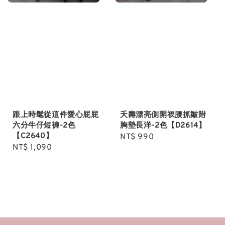
跟上時髦從這件愛心屁屁
夭壽漂亮側開衩腰抓皺附
六分牛仔短褲-2色
胸墊長洋-2色【D2614】
【C2640】
Regular
NT$ 990
Regular
NT$ 1,090
price
price