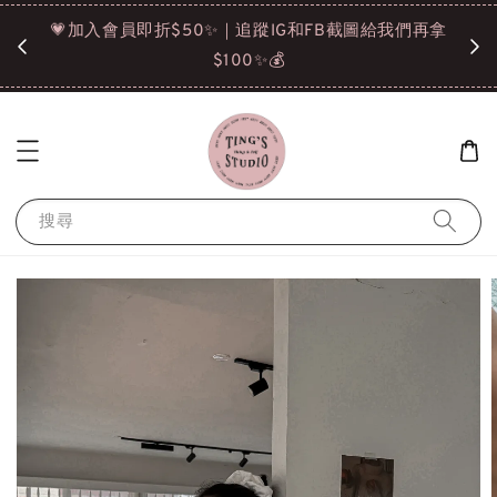
諒❤️
💗加入會員即折$50✨｜追蹤IG和FB截圖給我們再拿
請點選
$100✨💰
搜尋