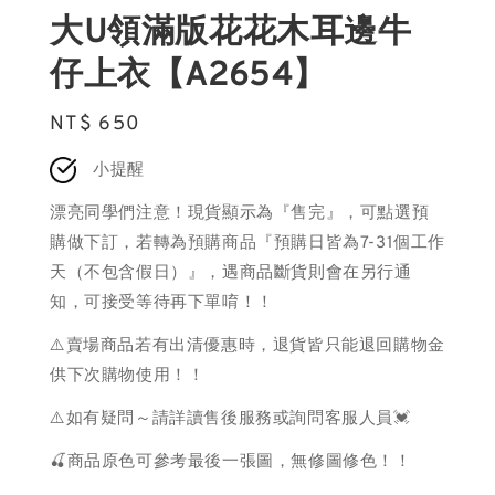
大U領滿版花花木耳邊牛
仔上衣【A2654】
Regular
NT$ 650
price
小提醒
漂亮同學們注意！現貨顯示為『售完』，可點選預
購做下訂，若轉為預購商品『預購日皆為7-31個工作
天（不包含假日）』，遇商品斷貨則會在另行通
知，可接受等待再下單唷！！
⚠️賣場商品若有出清優惠時，退貨皆只能退回購物金
供下次購物使用！！
⚠️如有疑問～請詳讀售後服務或詢問客服人員💓
🍒商品原色可參考最後一張圖，無修圖修色！！