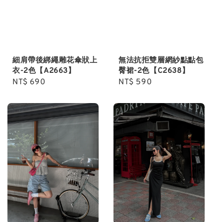
細肩帶後綁繩雕花傘狀上
無法抗拒雙層網紗點點包
衣-2色【A2663】
臀裙-2色【C2638】
Regular
NT$ 690
Regular
NT$ 590
price
price