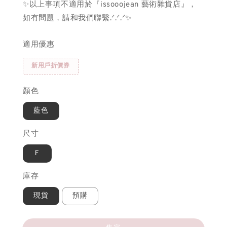
✨以上事項不適用於『issooojean 藝術雜貨店』，
如有問題，請和我們聯繫.ᐟ.ᐟ.ᐟ✨
適用優惠
新用戶折價券
顏色
藍色
尺寸
Ｆ
庫存
現貨
預購