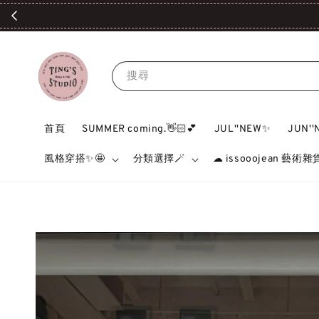
搜尋
首頁
SUMMER coming.👋🏻💕
JUL''NEW✨
JUN'
風格穿搭✨🤩
分類選擇🪄
☁ issooojean 藝術