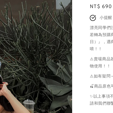
Regular
NT$ 690
price
小提醒
漂亮同學們
若轉為預購商
日）』，遇
唷！！
⚠️賣場商
物使用！！
⚠️如有疑問
🍒商品原
✨以上事項不
請和我們聯繫.