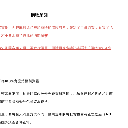
購物須知
鑑賞期，但也麻煩妞們在購買時能謹慎思考，確定了再做購買，而買了也
，才不會浪費了彼此的時間唷
❤️
也請記得詳讀『 購物須知＆售
迎先詢問客服人員，再進行購買，而購買前
為100%實品拍攝與測量
的顯示器不同，拍攝時室內外燈光也有所不同，小編會已最相近的相片顏
體商品還是有些許色差皆為正常。
量，而每個人測量方式不同，廠商追加的每批貨也會有正負落差（1-3
有些許誤差皆為正常。