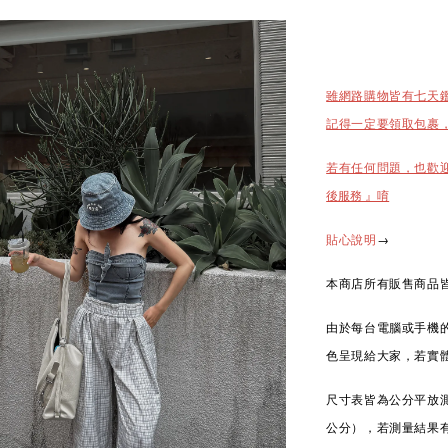
雖網路購物皆有七天
記得一定要領取包裹
若有任何問題，也歡
後服務 』唷
→
貼心說明
本商店所有販售商品皆
由於每台電腦或手機
色呈現給大家，若實
尺寸表皆為公分平放測
公分），若測量結果