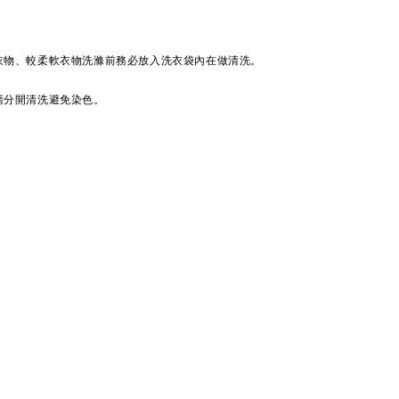
衣物、較柔軟衣物洗滌前務必放入洗衣袋內在做清洗。
請分開清洗避免染色。