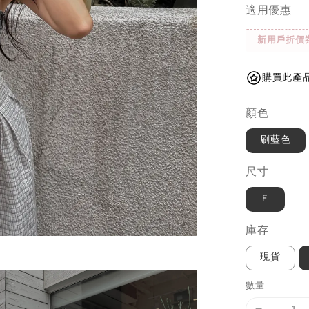
適用優惠
新用戶折價
購買此產品
顏色
刷藍色
尺寸
Ｆ
庫存
現貨
數量