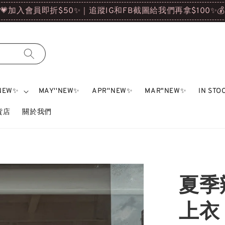
💗加入會員即折$50✨｜追蹤IG和FB截圖給我們再拿$100✨
'NEW✨
MAY''NEW✨
APR''NEW✨
MAR"NEW✨
IN ST
雜貨店
關於我們
夏季
上衣