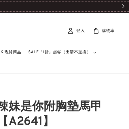

登入
購物車
OCK 現貨商品
SALE『1折』起🤩（出清不退換）
辣妹是你附胸墊馬甲
【A2641】