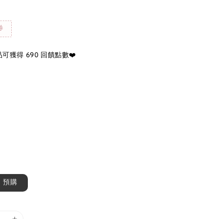
券
可獲得 690 回饋點數❤️
預購