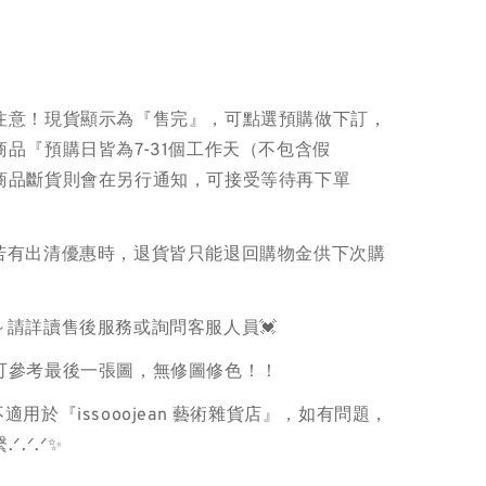
注意！現貨顯示為『售完』，可點選預購做下訂，
品『預購日皆為7-31個工作天（不包含假
商品斷貨則會在另行通知，可接受等待再下單
品若有出清優惠時，退貨皆只能退回購物金供下次購
～請詳讀售後服務或詢問客服人員💓
色可參考最後一張圖，無修圖修色！！
適用於『issooojean 藝術雜貨店』，如有問題，
ᐟ.ᐟ.ᐟ✨