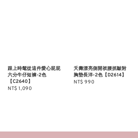
跟上時髦從這件愛心屁屁
夭壽漂亮側開衩腰抓皺附
六分牛仔短褲-2色
胸墊長洋-2色【D2614】
【C2640】
Regular
NT$ 990
Regular
NT$ 1,090
price
price