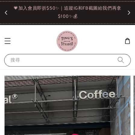
諒❤️
💗加入會員即折$50✨｜追蹤IG和FB截圖給我們再拿
請點選
$100✨💰
搜尋