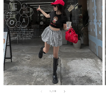
1
/
19