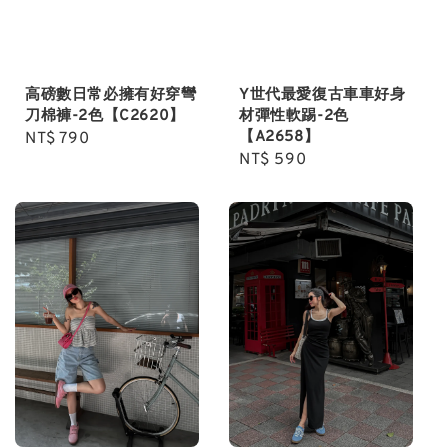
高磅數日常必擁有好穿彎
Y世代最愛復古車車好身
刀棉褲-2色【C2620】
材彈性軟踢-2色
【A2658】
Regular
NT$ 790
Regular
NT$ 590
price
price