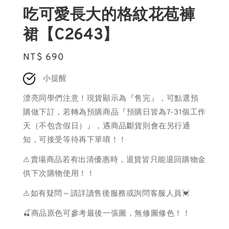
吃可愛長大的格紋花苞褲
裙【C2643】
Regular
NT$ 690
price
小提醒
漂亮同學們注意！現貨顯示為『售完』，可點選預
購做下訂，若轉為預購商品『預購日皆為7-31個工作
天（不包含假日）』，遇商品斷貨則會在另行通
知，可接受等待再下單唷！！
⚠️賣場商品若有出清優惠時，退貨皆只能退回購物金
供下次購物使用！！
⚠️如有疑問～請詳讀售後服務或詢問客服人員💓
🍒商品原色可參考最後一張圖，無修圖修色！！