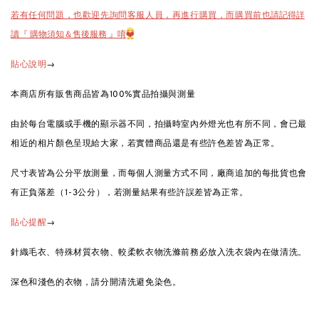
也請記得詳
若有任何問題，也歡迎先詢問客服人員，再進行購買，而購買前
讀『 購物須知＆售後服務 』唷
❤️
→
貼心說明
本商店所有販售商品皆為100%實品拍攝與測量
由於每台電腦或手機的顯示器不同，拍攝時室內外燈光也有所不同，會已最
相近的相片顏色呈現給大家，若實體商品還是有些許色差皆為正常。
尺寸表皆為公分平放測量，而每個人測量方式不同，廠商追加的每批貨也會
有正負落差（1-3公分），若測量結果有些許誤差皆為正常。
→
貼心提醒
針織毛衣、特殊材質衣物、較柔軟衣物洗滌前務必放入洗衣袋內在做清洗。
深色和淺色的衣物，請分開清洗避免染色。