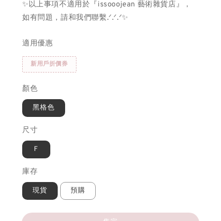
✨以上事項不適用於『issooojean 藝術雜貨店』，
如有問題，請和我們聯繫.ᐟ.ᐟ.ᐟ✨
適用優惠
新用戶折價券
顏色
黑格色
尺寸
Ｆ
庫存
現貨
預購