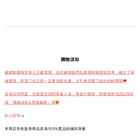
購物須知
雖網路購物皆有七天鑑賞期，但也麻煩妞們在購買時能謹慎思考，確定了再
做購買，而買了也記得一定要領取包裹，才不會浪費了彼此的時間唷
❤️
也請記得詳
若有任何問題，也歡迎先詢問客服人員，再進行購買，而購買前
讀『 購物須知＆售後服務 』唷
❤️
→
貼心說明
本商店所有販售商品皆為100%實品拍攝與測量