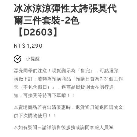
冰冰涼涼彈性太誇張莫代
爾三件套裝-2色
【D2603】
Regular
NT$ 1,290
price
小提醒
漂亮同學們注意！現貨顯示為『售完』，可點選預
購做下訂，若轉為預購商品『預購日皆為7-31個工作
天（不包含假日）』，遇商品斷貨則會在另行通
知，可接受等待再下單唷！！
⚠️賣場商品若有出清優惠時，退貨皆只能退回購物金
供下次購物使用！！
⚠️如有疑問～請詳讀售後服務或詢問客服人員💓