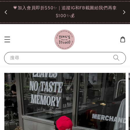
諒❤️
💗加入會員即折$50✨｜追蹤IG和FB截圖給我們再拿
請點選
$100✨💰
搜尋