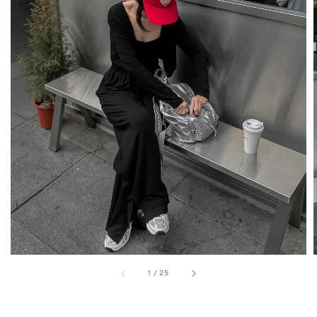
1
/
25