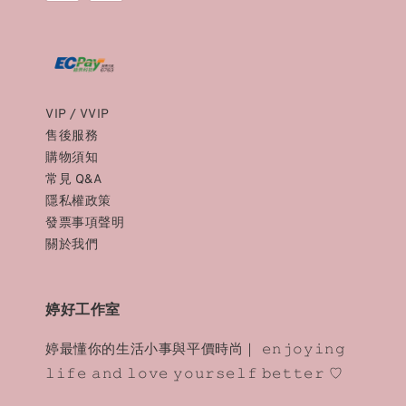
VIP / VVIP
售後服務
購物須知
常見 Q&A
隱私權政策
發票事項聲明
關於我們
婷好工作室
婷最懂你的生活小事與平價時尚｜ 𝚎𝚗𝚓𝚘𝚢𝚒𝚗𝚐
𝚕𝚒𝚏𝚎 𝚊𝚗𝚍 𝚕𝚘𝚟𝚎 𝚢𝚘𝚞𝚛𝚜𝚎𝚕𝚏 𝚋𝚎𝚝𝚝𝚎𝚛 ♡