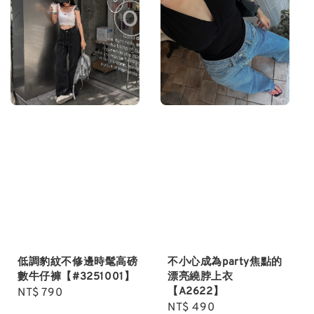
低調豹紋不修邊時髦高磅
不小心成為party焦點的
數牛仔褲【#3251001】
漂亮繞脖上衣
【A2622】
Regular
NT$ 790
Regular
NT$ 490
price