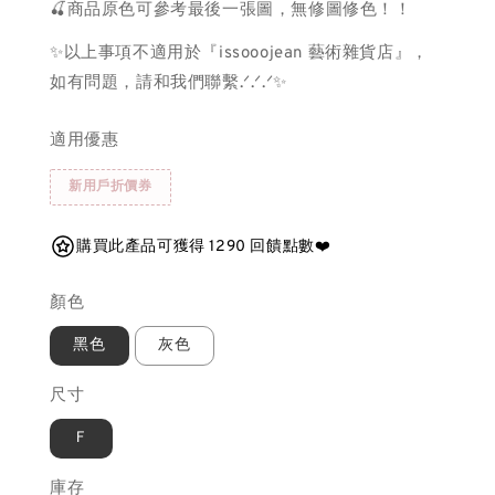
🍒商品原色可參考最後一張圖，無修圖修色！！
✨以上事項不適用於『issooojean 藝術雜貨店』，
如有問題，請和我們聯繫.ᐟ.ᐟ.ᐟ✨
適用優惠
新用戶折價券
購買此產品可獲得 1290 回饋點數❤️
顏色
黑色
灰色
尺寸
Ｆ
庫存