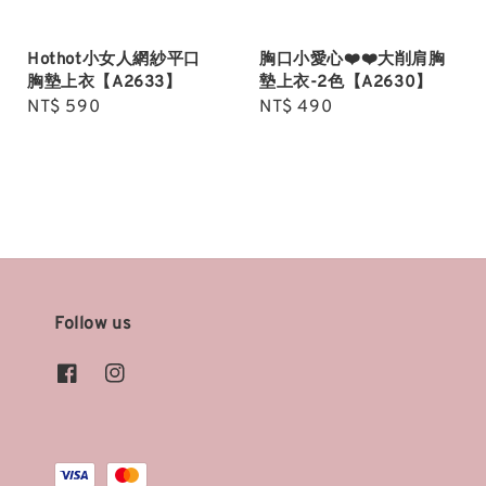
Hothot小女人網紗平口
胸口小愛心❤️❤️大削肩胸
胸墊上衣【A2633】
墊上衣-2色【A2630】
Regular
NT$ 590
Regular
NT$ 490
price
price
Follow us