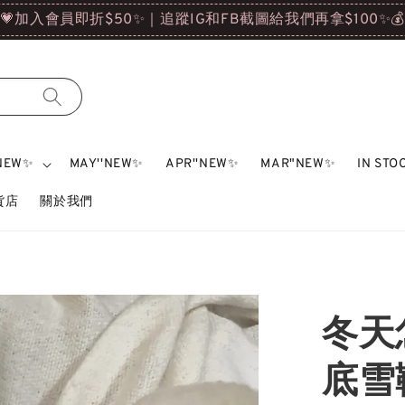
💗加入會員即折$50✨｜追蹤IG和FB截圖給我們再拿$100✨
'NEW✨
MAY''NEW✨
APR''NEW✨
MAR"NEW✨
IN ST
雜貨店
關於我們
冬天
底雪