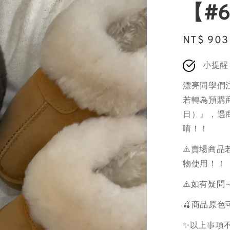
【#6
Sale
NT$ 903
price
小提醒
漂亮同學們
若轉為預購商
日）』，遇
唷！！
⚠️賣場商
物使用！！
⚠️如有疑問
🍒商品原
✨以上事項不