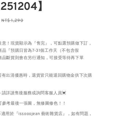
251204】
Regular
NT$ 1,290
price
注意！現貨顯示為『售完』，可點選預購做下訂，
品『預購日皆為7-31個工作天（不包含假
商品斷貨則會在另行通知，可接受等待再下單
品若有出清優惠時，退貨皆只能退回購物金供下次購
～請詳讀售後服務或詢問客服人員💓
色可參考最後一張圖，無修圖修色！！
適用於『issooojean 藝術雜貨店』，如有問題，