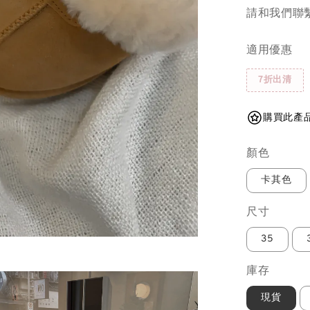
請和我們聯繫.
適用優惠
7折出清
購買此產品
顏色
卡其色
尺寸
35
庫存
現貨