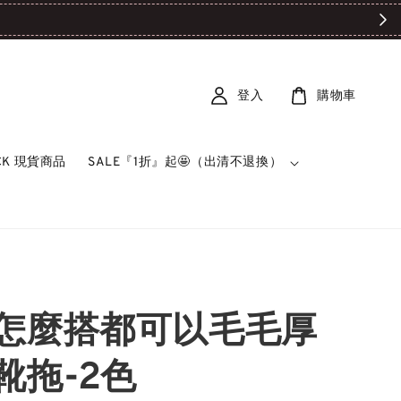

登入
購物車
OCK 現貨商品
SALE『1折』起🤩（出清不退換）
怎麼搭都可以毛毛厚
靴拖-2色