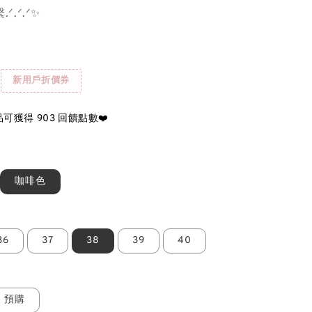
ᐟ.ᐟ.ᐟ✨
新用戶折價券
可獲得 903 回饋點數❤️
咖啡色
36
37
38
39
40
預購