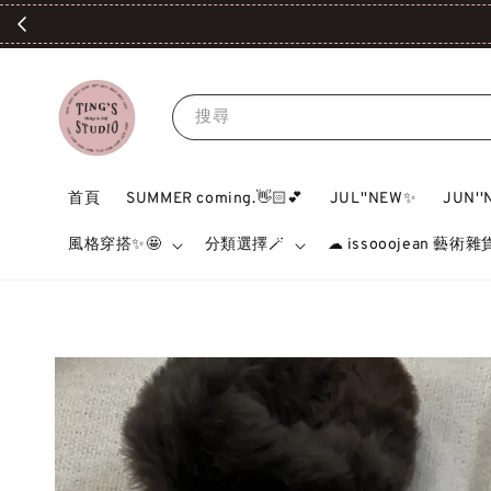
搜尋
首頁
SUMMER coming.👋🏻💕
JUL''NEW✨
JUN'
風格穿搭✨🤩
分類選擇🪄
☁ issooojean 藝術