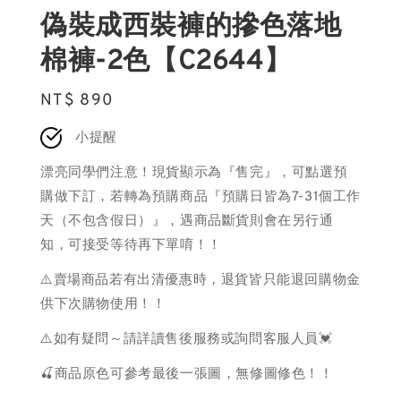
偽裝成西裝褲的摻色落地
棉褲-2色【C2644】
Regular
NT$ 890
price
小提醒
漂亮同學們注意！現貨顯示為『售完』，可點選預
購做下訂，若轉為預購商品『預購日皆為7-31個工作
天（不包含假日）』，遇商品斷貨則會在另行通
知，可接受等待再下單唷！！
⚠️賣場商品若有出清優惠時，退貨皆只能退回購物金
供下次購物使用！！
⚠️如有疑問～請詳讀售後服務或詢問客服人員💓
🍒商品原色可參考最後一張圖，無修圖修色！！