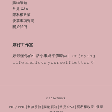
購物須知
常見 Q&A
隱私權政策
發票事項聲明
關於我們
婷好工作室
婷最懂你的生活小事與平價時尚｜ 𝚎𝚗𝚓𝚘𝚢𝚒𝚗𝚐
𝚕𝚒𝚏𝚎 𝚊𝚗𝚍 𝚕𝚘𝚟𝚎 𝚢𝚘𝚞𝚛𝚜𝚎𝚕𝚏 𝚋𝚎𝚝𝚝𝚎𝚛 ♡
© 2026 TING'S.
VIP / VVIP
售後服務
購物須知
常見 Q&A
隱私權政策
發票
|
|
|
|
|