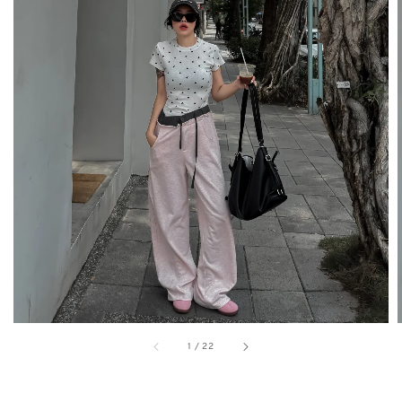
1
/
22