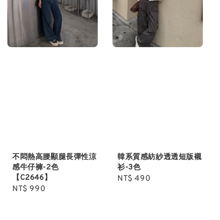
不悶熱高腰顯腿長彈性涼
韓系質感紡紗透透短版襯
感牛仔褲-2色
衫-3色
【C2646】
Regular
NT$ 490
Regular
NT$ 990
price
price