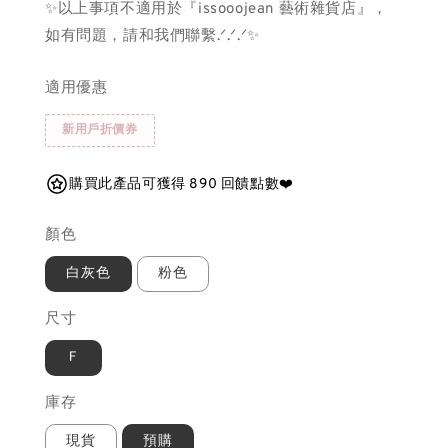
✨以上事項不適用於『issooojean 藝術雜貨店』，
如有問題，請和我們聯繫.ᐟ.ᐟ.ᐟ✨
適用優惠
新用戶折價券
購買此產品可獲得 890 回饋點數❤️
顏色
白灰色
粉色
尺寸
Ｆ
庫存
現貨
預購