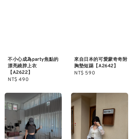
不小心成為party焦點的
來自日本的可愛蒙奇奇附
漂亮繞脖上衣
胸墊短踢【A2642】
【A2622】
Regular
NT$ 590
Regular
NT$ 490
price
price