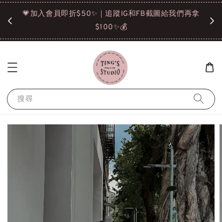
諒❤️
💗加入會員即折$50✨｜追蹤IG和FB截圖給我們再拿
請點選
$100✨💰
搜尋