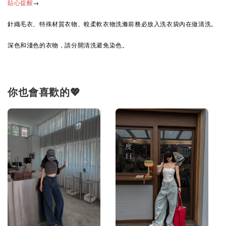
→
貼心提醒
針織毛衣、特殊材質衣物、較柔軟衣物洗滌前務必放入洗衣袋內在做清洗。
深色和淺色的衣物，請分開清洗避免染色。
你也會喜歡的💖