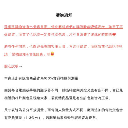
購物須知
雖網路購物皆有七天鑑賞期，但也麻煩妞們在購買時能謹慎思考，確定了再
做購買，而買了也記得一定要領取包裹，才不會浪費了彼此的時間唷
❤️
也請記得詳
若有任何問題，也歡迎先詢問客服人員，再進行購買，而購買前
讀『 購物須知＆售後服務 』唷
❤️
→
貼心說明
本商店所有販售商品皆為100%實品拍攝與測量
由於每台電腦或手機的顯示器不同，拍攝時室內外燈光也有所不同，會已最
相近的相片顏色呈現給大家，若實體商品還是有些許色差皆為正常。
尺寸表皆為公分平放測量，而每個人測量方式不同，廠商追加的每批貨也會
有正負落差（1-3公分），若測量結果有些許誤差皆為正常。