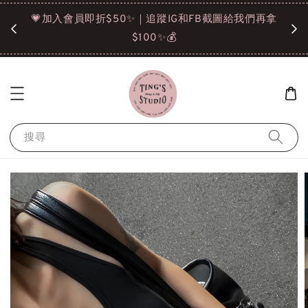
諒❤️
💗加入會員即折$50✨｜追蹤IG和FB截圖給我們再拿
請點選
$100✨💰
搜尋