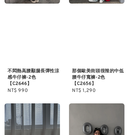
不悶熱高腰顯腿長彈性涼
那個歐美街頭很辣的中低
感牛仔褲-2色
腰牛仔寬褲-2色
【C2646】
【C2656】
Regular
NT$ 990
Regular
NT$ 1,290
price
price