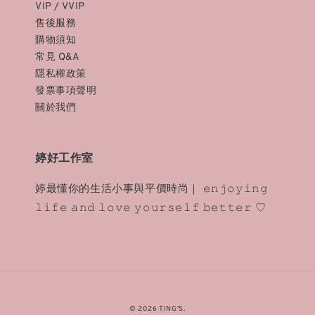
VIP / VVIP
售後服務
購物須知
常見 Q&A
隱私權政策
發票事項聲明
關於我們
婷好工作室
婷最懂你的生活小事與平價時尚｜ 𝚎𝚗𝚓𝚘𝚢𝚒𝚗𝚐
𝚕𝚒𝚏𝚎 𝚊𝚗𝚍 𝚕𝚘𝚟𝚎 𝚢𝚘𝚞𝚛𝚜𝚎𝚕𝚏 𝚋𝚎𝚝𝚝𝚎𝚛 ♡
© 2026 TING'S.