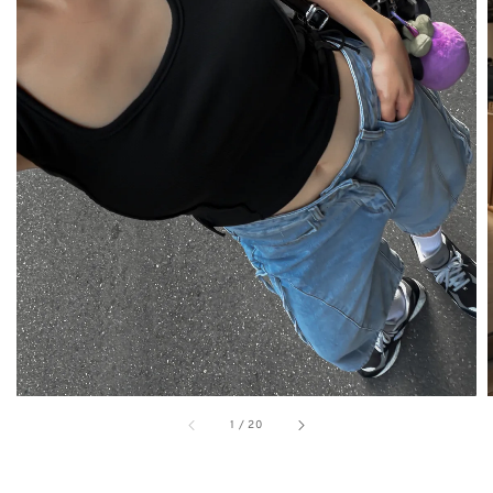
1
/
20