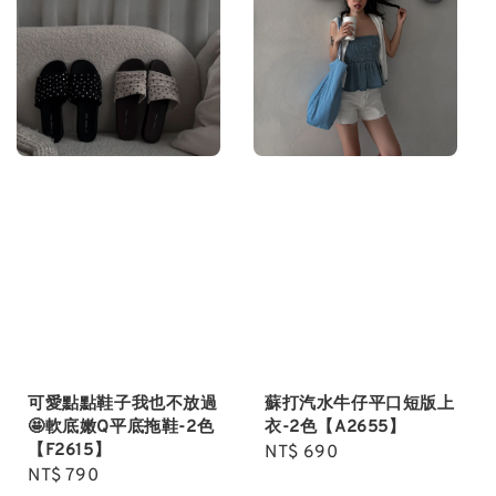
蘇打汽水牛仔平口短版上
可愛點點鞋子我也不放過
衣-2色【A2655】
🤩軟底嫩Q平底拖鞋-2色
【F2615】
Regular
NT$ 690
Regular
NT$ 790
price