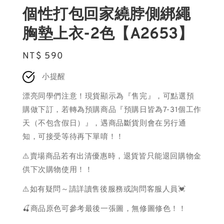
個性打包回家繞脖側綁繩
胸墊上衣-2色【A2653】
Regular
NT$ 590
price
小提醒
漂亮同學們注意！現貨顯示為『售完』，可點選預
購做下訂，若轉為預購商品『預購日皆為7-31個工作
天（不包含假日）』，遇商品斷貨則會在另行通
知，可接受等待再下單唷！！
⚠️賣場商品若有出清優惠時，退貨皆只能退回購物金
供下次購物使用！！
⚠️如有疑問～請詳讀售後服務或詢問客服人員💓
🍒商品原色可參考最後一張圖，無修圖修色！！