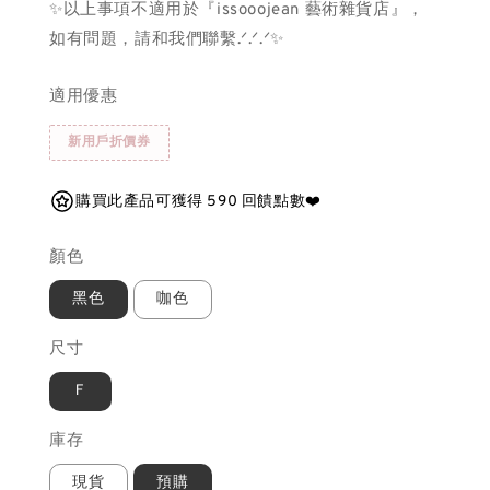
✨以上事項不適用於『issooojean 藝術雜貨店』，
如有問題，請和我們聯繫.ᐟ.ᐟ.ᐟ✨
適用優惠
新用戶折價券
購買此產品可獲得 590 回饋點數❤️
顏色
黑色
咖色
尺寸
Ｆ
庫存
現貨
預購