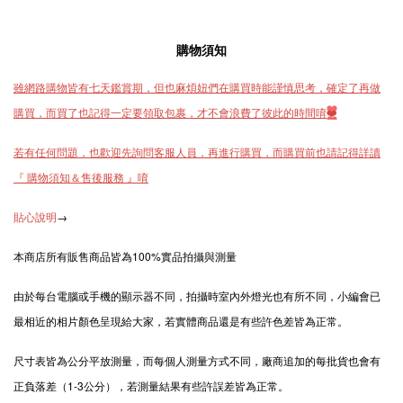
購物須知
雖網路購物皆有七天鑑賞期，但也麻煩妞們在購買時能謹慎思考，確定了再做
購買，而買了也記得一定要領取包裹，才不會浪費了彼此的時間唷
❤️
若有任何問題，也歡迎先詢問客服人員，再進行購買，而購買前
也請記得詳讀
『 購物須知＆售後服務 』唷
貼心說明
→
本商店所有販售商品皆為100%實品拍攝與測量
由於每台電腦或手機的顯示器不同，拍攝時室內外燈光也有所不同，小編會已
最相近的相片顏色呈現給大家，若實體商品還是有些許色差皆為正常。
尺寸表皆為公分平放測量，而每個人測量方式不同，廠商追加的每批貨也會有
正負落差（1-3公分），若測量結果有些許誤差皆為正常。