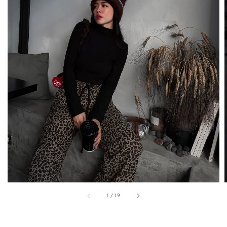
1
/
19