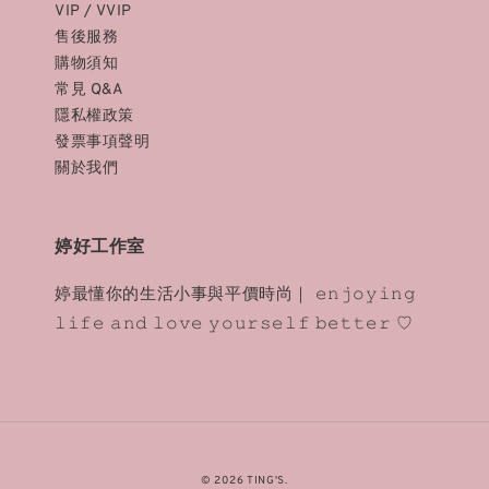
VIP / VVIP
售後服務
購物須知
常見 Q&A
隱私權政策
發票事項聲明
關於我們
婷好工作室
婷最懂你的生活小事與平價時尚｜ 𝚎𝚗𝚓𝚘𝚢𝚒𝚗𝚐
𝚕𝚒𝚏𝚎 𝚊𝚗𝚍 𝚕𝚘𝚟𝚎 𝚢𝚘𝚞𝚛𝚜𝚎𝚕𝚏 𝚋𝚎𝚝𝚝𝚎𝚛 ♡
© 2026 TING'S.