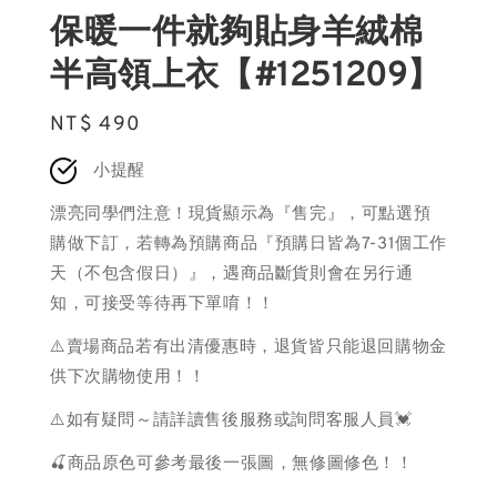
保暖一件就夠貼身羊絨棉
半高領上衣【#1251209】
Regular
NT$ 490
price
小提醒
漂亮同學們注意！現貨顯示為『售完』，可點選預
購做下訂，若轉為預購商品『預購日皆為7-31個工作
天（不包含假日）』，遇商品斷貨則會在另行通
知，可接受等待再下單唷！！
⚠️賣場商品若有出清優惠時，退貨皆只能退回購物金
供下次購物使用！！
⚠️如有疑問～請詳讀售後服務或詢問客服人員💓
🍒商品原色可參考最後一張圖，無修圖修色！！