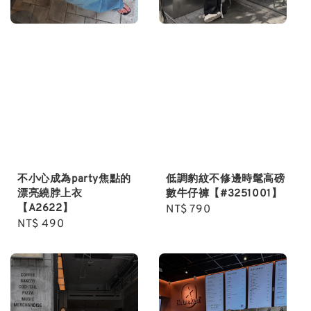
不小心成為party焦點的
低調豹紋不修邊時髦高磅
漂亮繞脖上衣
數牛仔褲【#3251001】
【A2622】
Regular
NT$ 790
Regular
NT$ 490
price
price