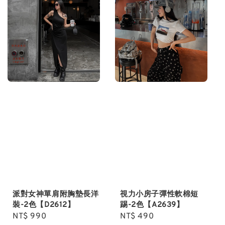
派對女神單肩附胸墊長洋
視力小房子彈性軟棉短
裝-2色【D2612】
踢-2色【A2639】
Regular
NT$ 990
Regular
NT$ 490