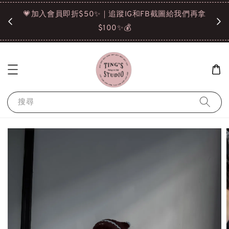
諒❤️
💗加入會員即折$50✨｜追蹤IG和FB截圖給我們再拿
請點選
$100✨💰
搜尋