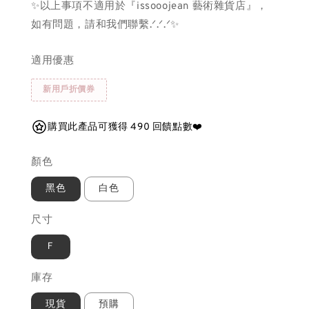
✨以上事項不適用於『issooojean 藝術雜貨店』，
如有問題，請和我們聯繫.ᐟ.ᐟ.ᐟ✨
適用優惠
新用戶折價券
購買此產品可獲得 490 回饋點數❤️
顏色
黑色
白色
尺寸
Ｆ
庫存
現貨
預購