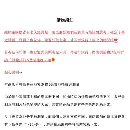
購物須知
雖網路購物皆有七天鑑賞期，但也麻煩妞們在購買時能謹慎思考，確定了再
做購買，而買了也記得一定要領取包裹，才不會浪費了彼此的時間唷
❤️
也請記得詳
若有任何問題，也歡迎先詢問客服人員，再進行購買，而購買前
讀『 購物須知＆售後服務 』唷
❤️
→
貼心說明
本商店所有販售商品皆為100%實品拍攝與測量
由於每台電腦或手機的顯示器不同，拍攝時室內外燈光也有所不同，會已最
相近的相片顏色呈現給大家，若實體商品還是有些許色差皆為正常。
尺寸表皆為公分平放測量，而每個人測量方式不同，廠商追加的每批貨也會
有正負落差（1-3公分），若測量結果有些許誤差皆為正常。