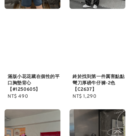
滿版小花花藏在個性的平
終於找到第一件厲害點點
口胸墊背心
彎刀厚磅牛仔褲-2色
【#1250605】
【C2637】
Regular
NT$ 490
Regular
NT$ 1,290
price
price