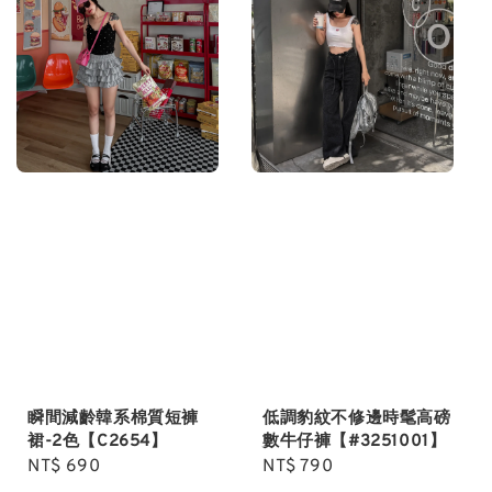
瞬間減齡韓系棉質短褲
低調豹紋不修邊時髦高磅
裙-2色【C2654】
數牛仔褲【#3251001】
Regular
NT$ 690
Regular
NT$ 790