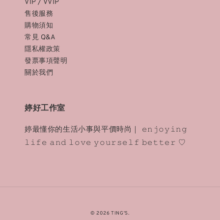
VIP / VVIP
售後服務
購物須知
常見 Q&A
隱私權政策
發票事項聲明
關於我們
婷好工作室
婷最懂你的生活小事與平價時尚｜ 𝚎𝚗𝚓𝚘𝚢𝚒𝚗𝚐
𝚕𝚒𝚏𝚎 𝚊𝚗𝚍 𝚕𝚘𝚟𝚎 𝚢𝚘𝚞𝚛𝚜𝚎𝚕𝚏 𝚋𝚎𝚝𝚝𝚎𝚛 ♡
© 2026 TING'S.