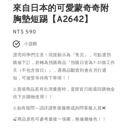
來自日本的可愛蒙奇奇附
胸墊短踢【A2642】
Regular
NT$ 590
price
小提醒
漂亮同學們注意！現貨顯示為『售完』，可點選預
購做下訂，若轉為預購商品『預購日皆為7-31個工作
天（不包含假日）』，遇商品斷貨則會在另行通
知，可接受等待再下單唷！！
⚠️賣場商品若有出清優惠時，退貨皆只能退回購物金
供下次購物使用！！
⚠️如有疑問～請詳讀售後服務或詢問客服人員💓
🍒商品原色可參考最後一張圖，無修圖修色！！