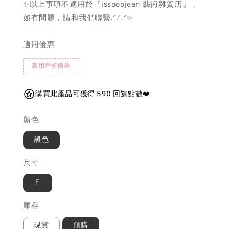
✨以上事項不適用於『issooojean 藝術雜貨店』，
如有問題，請和我們聯繫.ᐟ.ᐟ.ᐟ✨
適用優惠
新用戶折價券
購買此產品可獲得 590 回饋點數❤️
顏色
黑色
尺寸
Ｆ
庫存
現貨
預購