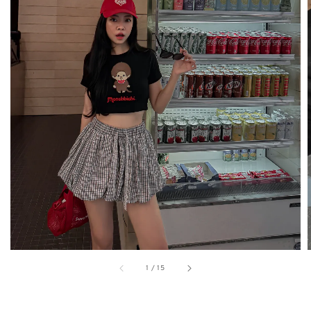
1
/
15