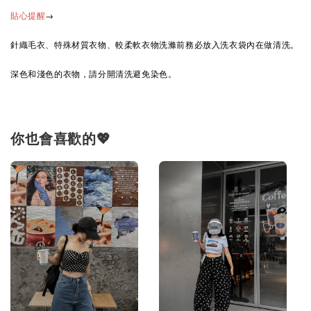
→
貼心提醒
針織毛衣、特殊材質衣物、較柔軟衣物洗滌前務必放入洗衣袋內在做清洗。
深色和淺色的衣物，請分開清洗避免染色。
你也會喜歡的💖