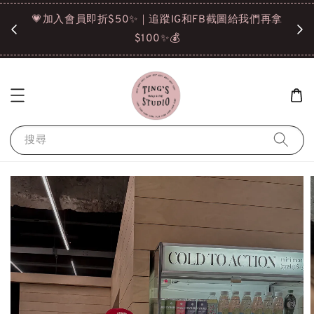
諒❤️
💗加入會員即折$50✨｜追蹤IG和FB截圖給我們再拿
請點選
$100✨💰
搜尋