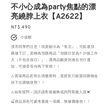
不小心成為party焦點的漂
亮繞脖上衣【A2622】
Regular
NT$ 490
price
小提醒
漂亮同學們注意！現貨顯示為『售完』，可點選預
購做下訂，若轉為預購商品『預購日皆為7-31個工作
天（不包含假日）』，遇商品斷貨則會在另行通
知，可接受等待再下單唷！！
⚠️賣場商品若有出清優惠時，退貨皆只能退回購物金
供下次購物使用！！
⚠️如有疑問～請詳讀售後服務或詢問客服人員💓
🍒商品原色可參考最後一張圖，無修圖修色！！