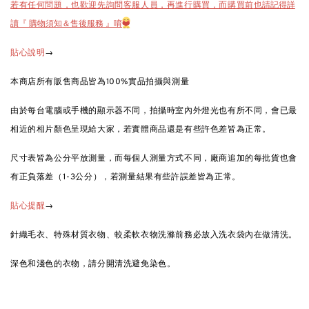
也請記得詳
若有任何問題，也歡迎先詢問客服人員，再進行購買，而購買前
讀『 購物須知＆售後服務 』唷
❤️
→
貼心說明
本商店所有販售商品皆為100%實品拍攝與測量
由於每台電腦或手機的顯示器不同，拍攝時室內外燈光也有所不同，會已最
相近的相片顏色呈現給大家，若實體商品還是有些許色差皆為正常。
尺寸表皆為公分平放測量，而每個人測量方式不同，廠商追加的每批貨也會
有正負落差（1-3公分），若測量結果有些許誤差皆為正常。
→
貼心提醒
針織毛衣、特殊材質衣物、較柔軟衣物洗滌前務必放入洗衣袋內在做清洗。
深色和淺色的衣物，請分開清洗避免染色。