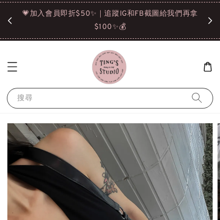
諒❤️
💗加入會員即折$50✨｜追蹤IG和FB截圖給我們再拿
請點選
$100✨💰
搜尋