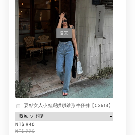
售完
耍點女人小點綴鑽鑽錐形牛仔褲【C2618】
NT$ 940
NT$ 990