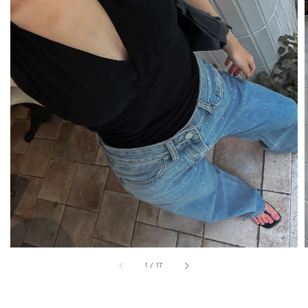
1
/
17