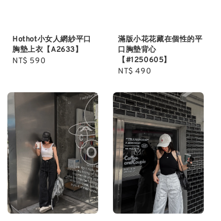
Hothot小女人網紗平口
滿版小花花藏在個性的平
胸墊上衣【A2633】
口胸墊背心
【#1250605】
Regular
NT$ 590
Regular
NT$ 490
price
price