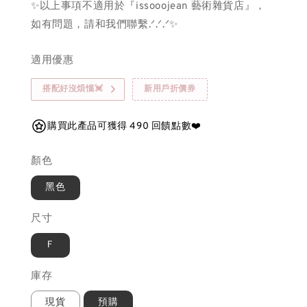
✨以上事項不適用於『issooojean 藝術雜貨店』，
如有問題，請和我們聯繫.ᐟ.ᐟ.ᐟ✨
適用優惠
搭配好沒煩惱💓
新用戶折價券
購買此產品可獲得 490 回饋點數❤️
顏色
黑色
尺寸
Ｆ
庫存
現貨
預購