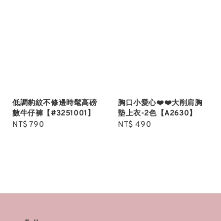
低調豹紋不修邊時髦高磅
胸口小愛心❤️❤️大削肩胸
數牛仔褲【#3251001】
墊上衣-2色【A2630】
Regular
NT$ 790
Regular
NT$ 490
price
price