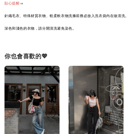
→
貼心提醒
針織毛衣、特殊材質衣物、較柔軟衣物洗滌前務必放入洗衣袋內在做清洗。
深色和淺色的衣物，請分開清洗避免染色。
你也會喜歡的💖