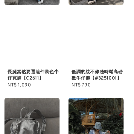
長腿當然要選這件刷色牛
低調豹紋不修邊時髦高磅
仔寬褲【C2611】
數牛仔褲【#3251001】
Regular
NT$ 1,090
Regular
NT$ 790
price
price