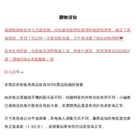
購物須知
雖網路購物皆有七天鑑賞期，但也麻煩妞們在購買時能謹慎思考，確定了再
做購買，而買了也記得一定要領取包裹，才不會浪費了彼此的時間唷
❤️
也請記得詳
若有任何問題，也歡迎先詢問客服人員，再進行購買，而購買前
讀『 購物須知＆售後服務 』唷
→
貼心說明
本商店所有販售商品皆為100%實品拍攝與測量
由於每台電腦或手機的顯示器不同，拍攝時室內外燈光也有所不同，小編會
已最相近的相片顏色呈現給大家，若實體商品還是有些許色差皆為正常。
尺寸表皆為公分平放測量，而每個人測量方式不同，廠商追加的每批貨也會
有正負落差（1-3公分），若測量結果有些許誤差皆為正常。