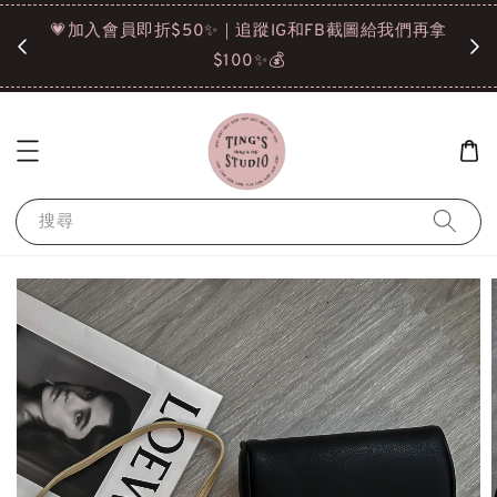
諒❤️
💗加入會員即折$50✨｜追蹤IG和FB截圖給我們再拿
請點選
$100✨💰
搜尋