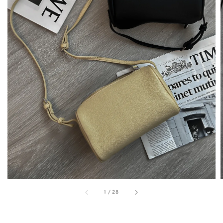
1
/
28