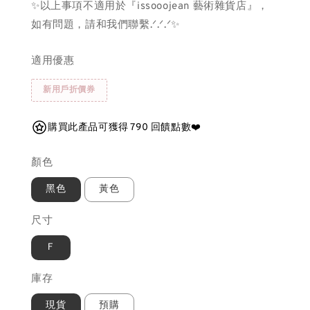
✨以上事項不適用於『issooojean 藝術雜貨店』，
如有問題，請和我們聯繫.ᐟ.ᐟ.ᐟ✨
適用優惠
新用戶折價券
購買此產品可獲得 790 回饋點數❤️
顏色
黑色
黃色
尺寸
Ｆ
庫存
現貨
預購