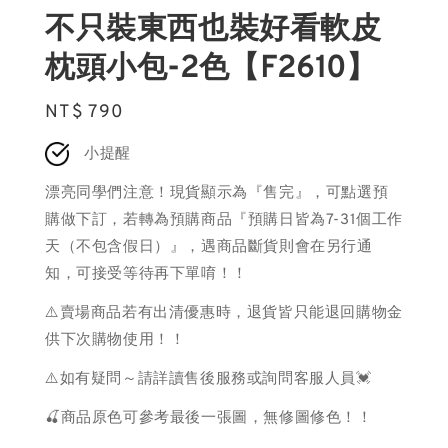
不只裝東西也裝好看軟皮
枕頭小包-2色【F2610】
Regular
NT$ 790
price
小提醒
漂亮同學們注意！現貨顯示為『售完』，可點選預
購做下訂，若轉為預購商品『預購日皆為7-31個工作
天（不包含假日）』，遇商品斷貨則會在另行通
知，可接受等待再下單唷！！
⚠️賣場商品若有出清優惠時，退貨皆只能退回購物金
供下次購物使用！！
⚠️如有疑問～請詳讀售後服務或詢問客服人員💓
🍒商品原色可參考最後一張圖，無修圖修色！！