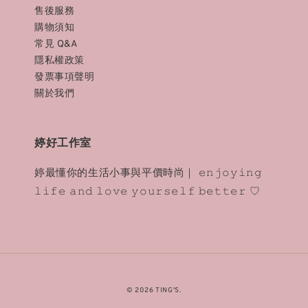
售後服務
購物須知
常見 Q&A
隱私權政策
發票事項聲明
關於我們
婷好工作室
婷最懂你的生活小事與平價時尚｜ 𝚎𝚗𝚓𝚘𝚢𝚒𝚗𝚐
𝚕𝚒𝚏𝚎 𝚊𝚗𝚍 𝚕𝚘𝚟𝚎 𝚢𝚘𝚞𝚛𝚜𝚎𝚕𝚏 𝚋𝚎𝚝𝚝𝚎𝚛 ♡
© 2026 TING'S.