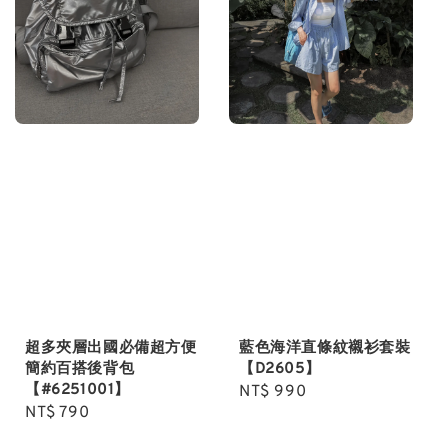
超多夾層出國必備超方便
藍色海洋直條紋襯衫套裝
簡約百搭後背包
【D2605】
【#6251001】
Regular
NT$ 990
Regular
NT$ 790
price
price