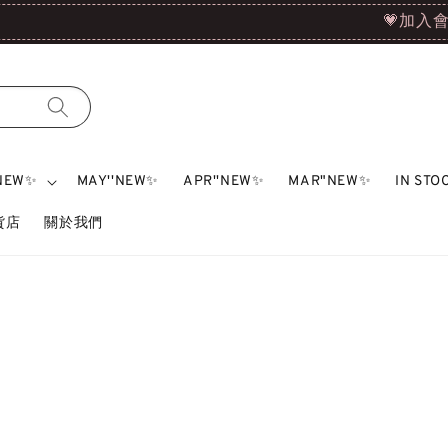
💗加入會員即折$50✨｜追蹤IG和FB截圖給我們再拿$100✨
'NEW✨
MAY''NEW✨
APR''NEW✨
MAR"NEW✨
IN ST
雜貨店
關於我們