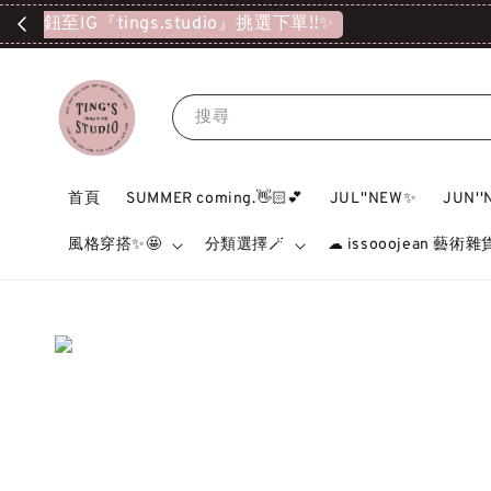
搜尋
首頁
SUMMER coming.👋🏻💕
JUL''NEW✨
JUN'
風格穿搭✨🤩
分類選擇🪄
☁ issooojean 藝術