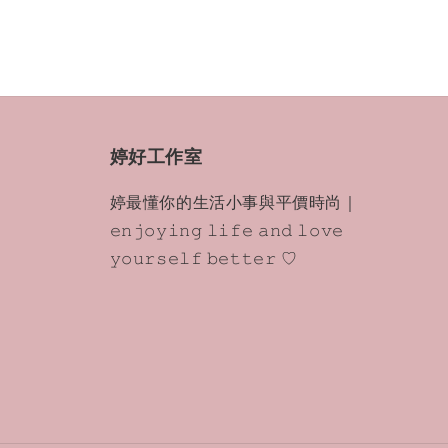
婷好工作室
婷最懂你的生活小事與平價時尚｜
𝚎𝚗𝚓𝚘𝚢𝚒𝚗𝚐 𝚕𝚒𝚏𝚎 𝚊𝚗𝚍 𝚕𝚘𝚟𝚎
𝚢𝚘𝚞𝚛𝚜𝚎𝚕𝚏 𝚋𝚎𝚝𝚝𝚎𝚛 ♡