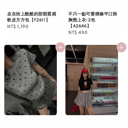
走在街上酷酷的那顆質感
不只一點可愛橫條平口附
軟皮方方包【F2611】
胸墊上衣-2色
【A2646】
Regular
NT$ 1,190
Regular
NT$ 490
price
price