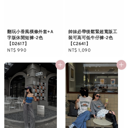
翻玩小香風橫條外套+A
帥妹必帶後鬆緊超寬版工
字版休閒短褲-2色
裝可高可低牛仔褲-2色
【D2617】
【C2641】
Regular
NT$ 990
Regular
NT$ 1,090
price
price