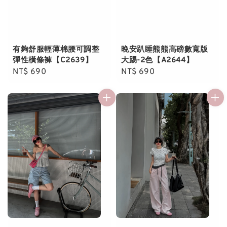
有夠舒服輕薄棉腰可調整
晚安趴睡熊熊高磅數寬版
彈性橫條褲【C2639】
大踢-2色【A2644】
Regular
NT$ 690
Regular
NT$ 690
price
price