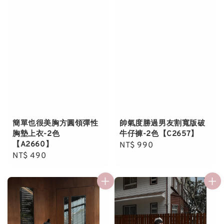
簡單也很美胸方圓領彈性
帥氣度勝過男友割寬版破
胸墊上衣-2色
牛仔褲-2色【C2657】
【A2660】
Regular
NT$ 990
Regular
NT$ 490
price
price