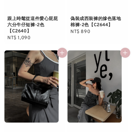
跟上時髦從這件愛心屁屁
偽裝成西裝褲的摻色落地
六分牛仔短褲-2色
棉褲-2色【C2644】
【C2640】
Regular
NT$ 890
Regular
NT$ 1,090
price
price