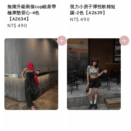
無痛升級兩個cup細肩帶
視力小房子彈性軟棉短
極厚墊背心-4色
踢-2色【A2639】
【A2634】
Regular
NT$ 490
Regular
NT$ 490
price
price