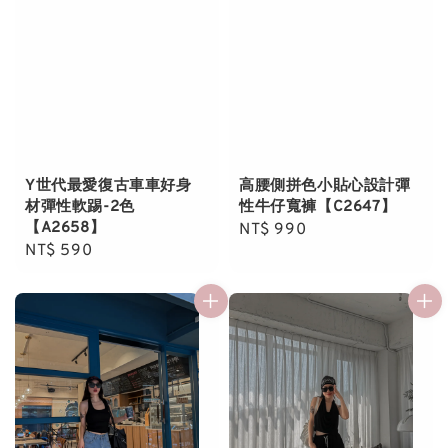
Y世代最愛復古車車好身
高腰側拼色小貼心設計彈
材彈性軟踢-2色
性牛仔寬褲【C2647】
【A2658】
Regular
NT$ 990
Regular
NT$ 590
price
price