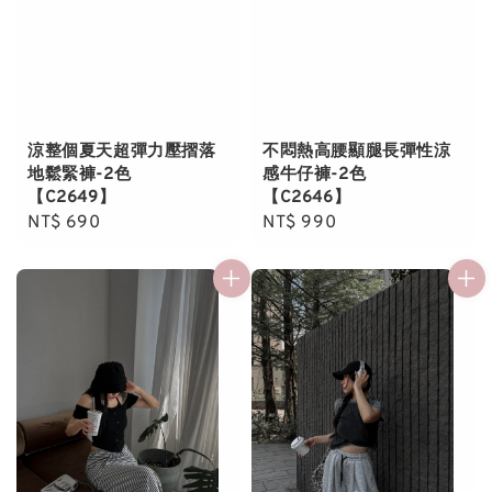
涼整個夏天超彈力壓摺落
不悶熱高腰顯腿長彈性涼
地鬆緊褲-2色
感牛仔褲-2色
【C2649】
【C2646】
Regular
NT$ 690
Regular
NT$ 990
price
price