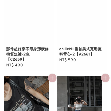
那件超好穿不限身形橫條
chillchill垂袖美式寬鬆挺
棉質短褲-2色
料背心-2【A2661】
【C2659】
Regular
NT$ 590
Regular
NT$ 490
price
price