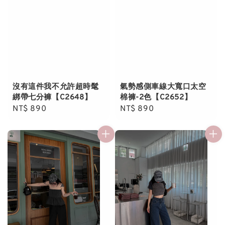
沒有這件我不允許超時髦
氣勢感側車線大寬口太空
綁帶七分褲【C2648】
棉褲-2色【C2652】
Regular
NT$ 890
Regular
NT$ 890
price
price