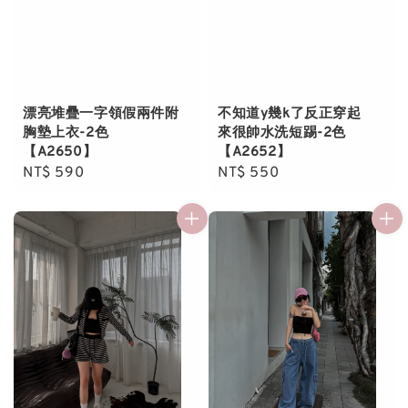
漂亮堆疊一字領假兩件附
不知道y幾k了反正穿起
胸墊上衣-2色
來很帥水洗短踢-2色
【A2650】
【A2652】
Regular
NT$ 590
Regular
NT$ 550
price
price