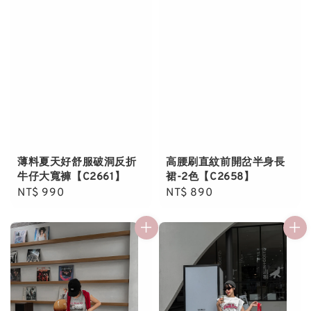
薄料夏天好舒服破洞反折
高腰刷直紋前開岔半身長
牛仔大寬褲【C2661】
裙-2色【C2658】
Regular
NT$ 990
Regular
NT$ 890
price
price