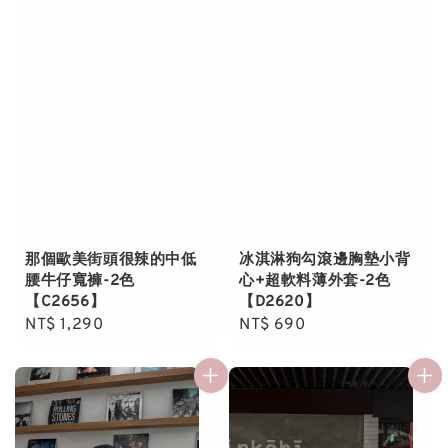
那個歐美街頭很辣的中低
冰淇淋狗勾滾邊胸墊小背
腰牛仔寬褲-2色
心+超軟料薄外套-2色
【C2656】
【D2620】
Regular
NT$ 1,290
Regular
NT$ 690
price
price