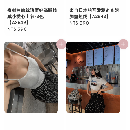
身材曲線就這麼好滿版植
來自日本的可愛蒙奇奇附
絨小愛心上衣-2色
胸墊短踢【A2642】
【A2649】
Regular
NT$ 590
Regular
NT$ 590
price
price