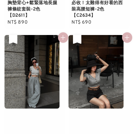
胸墊背心+鬆緊落地長腿
必收！太難得有好看的西
褲條紋套裝-2色
裝高腰短褲-2色
【D2611】
【C2634】
Regular
NT$ 890
Regular
NT$ 690
price
price
售完
售完