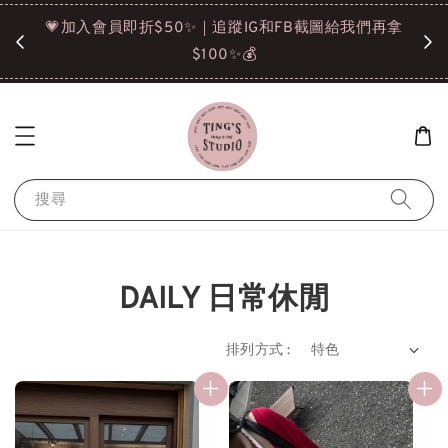
諒❤️
💗加入會員即折$50✨｜追蹤IG和FB截圖給我們再拿
請點選
$100✨💰
搜尋
DAILY 日常休閒
排列方式 :