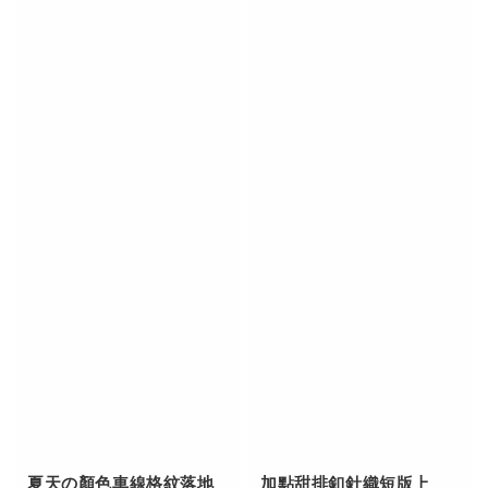
夏天の顏色車線格紋落地
加點甜排釦針織短版上