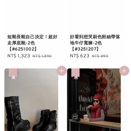
短靴長靴自己決定！超好
好看到想哭刷色附絲帶落
走厚底靴-2色
地牛仔寬褲-2色
【#6251002】
【#3251207】
Sale
NT$ 1,323
Regular
Sale
NT$ 623
Regular
NT$ 1,890
NT$ 890
price
price
price
price
優惠
優惠