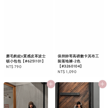
磨毛豹紋x質感皮革波士
保持帥哥高磅數卡其布工
頓小包包【#6251101】
裝落地褲-2色
【#3260104】
Regular
NT$ 790
Regular
NT$ 1,090
price
price