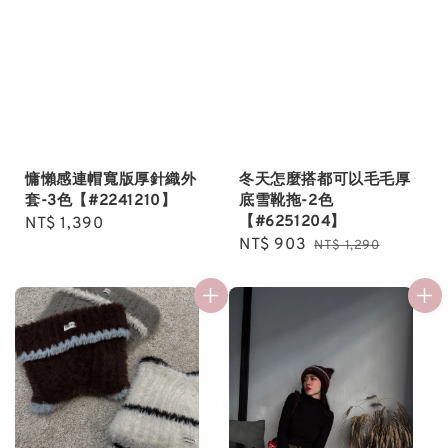
慵懶感連帽寬版厚針織外
冬天怎麼搭都可以毛毛厚
套-3色【#2241210】
底雪靴拖-2色
【#6251204】
Regular
NT$ 1,390
Sale
NT$ 903
Regular
price
NT$ 1,290
price
price