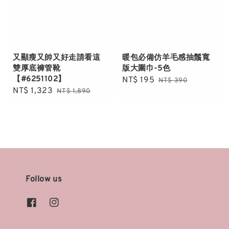
又顯瘦又帥又好走請看這
暖包必備仿羊毛感抽鬚寬
雙厚底褲管靴
版大圍巾-5色
【#6251102】
Sale
NT$ 195
Regular
NT$ 390
Sale
NT$ 1,323
Regular
NT$ 1,890
price
price
price
price
Follow us