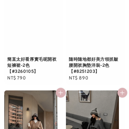
簡直太好看厚實毛呢開衩
隨時隨地都好美方領抓皺
短褲裙-2色
腰開衩胸墊洋裝-2色
【#3260105】
【#8251203】
Regular
NT$ 790
Regular
NT$ 890
price
price