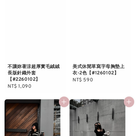
不讓妳著涼超厚實毛絨絨
美式休閒草寫字母胸墊上
長版針織外套
衣-2色【#1260102】
【#2260102】
Regular
NT$ 590
Regular
NT$ 1,090
price
price