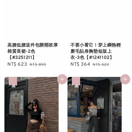
高腰低腰這件包辦開衩厚
不要小看它！穿上瞬熱輕
棉質長裙-2色
磨毛貼身胸墊短版上
【#3251211】
衣-3色【#1241102】
Sale
NT$ 623
Regular
Sale
NT$ 364
Regular
NT$ 890
NT$ 520
price
price
price
price
優惠
優惠