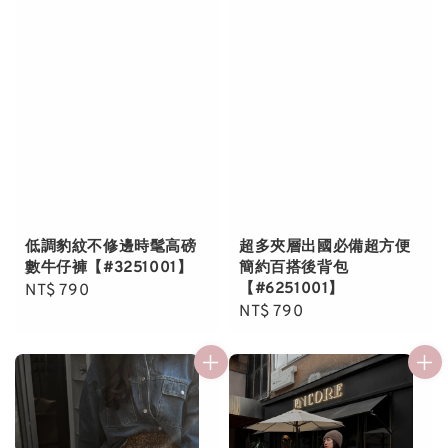
低調豹紋不修邊時髦高磅
超多夾層出國必備超方便
數牛仔褲【#3251001】
簡約百搭後背包
【#6251001】
Regular
NT$ 790
Regular
NT$ 790
price
price