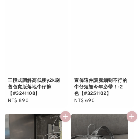
三段式調解高低腰y2k刷
宣佈這件讓腿細到不行的
舊色寬版落地牛仔褲
牛仔短裙今年必帶！-2
【#3241108】
色【#3251102】
Regular
NT$ 890
Regular
NT$ 690
price
price