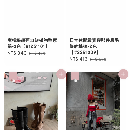
麻糬綿超彈力短板胸墊素
日常休閒最實穿那件磨毛
踢-3色【#1251101】
條紋棉褲-2色
【#3251009】
Sale
NT$ 343
Regular
NT$ 490
Sale
NT$ 413
Regular
price
price
NT$ 590
price
price
優惠
優惠