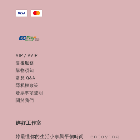
VIP / VVIP
售後服務
購物須知
常見 Q&A
隱私權政策
發票事項聲明
關於我們
婷好工作室
婷最懂你的生活小事與平價時尚｜ 𝚎𝚗𝚓𝚘𝚢𝚒𝚗𝚐