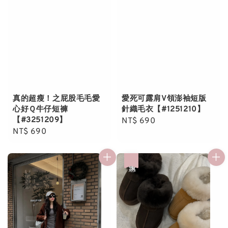
真的超瘦！之屁股毛毛愛
愛死可露肩V領澎袖短版
心好Ｑ牛仔短褲
針織毛衣【#1251210】
【#3251209】
Regular
NT$ 690
Regular
NT$ 690
price
price
優惠