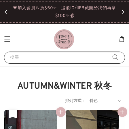
諒❤️
💗加入會員即折$50✨｜追蹤IG和FB截圖給我們再拿
請點選
$100✨💰
搜尋
AUTUMN&WINTER 秋冬
排列方式 :
售完