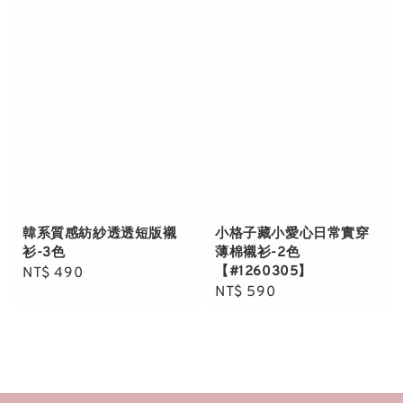
韓系質感紡紗透透短版襯
小格子藏小愛心日常實穿
衫-3色
薄棉襯衫-2色
【#1260305】
Regular
NT$ 490
Regular
NT$ 590
price
price