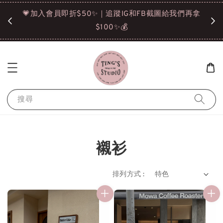
諒❤️
💗加入會員即折$50✨｜追蹤IG和FB截圖給我們再拿
請點選
$100✨💰
搜尋
襯衫
排列方式 :