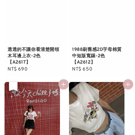
透透的不讓你看清楚開領
1988刷舊感2D字母棉質
木耳邊上衣-2色
中短版寬踢-2色
【A2617】
【A2612】
Regular
NT$ 690
Regular
NT$ 650
price
price
優惠
售完