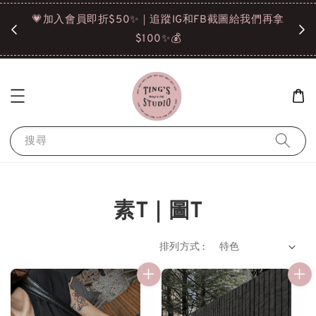
諒❤️
💗加入會員即折$50✨｜追蹤IG和FB截圖給我們再拿
請點選
$100✨💰
搜尋
素T｜圖T
排列方式 :