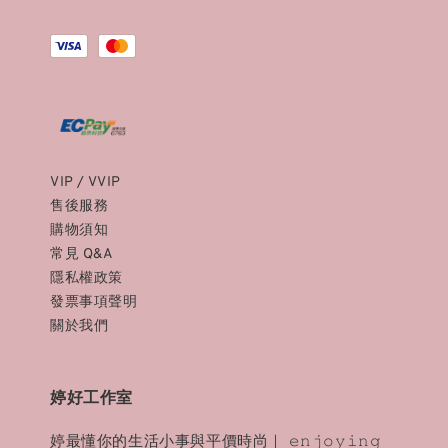
VIP / VVIP
售後服務
購物須知
常見 Q&A
隱私權政策
發票事項聲明
關於我們
婷好工作室
婷最懂你的生活小事與平價時尚｜ 𝚎𝚗𝚓𝚘𝚢𝚒𝚗𝚐