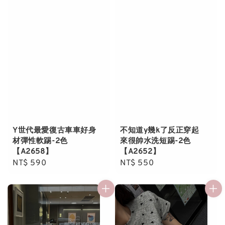
Y世代最愛復古車車好身
不知道y幾k了反正穿起
材彈性軟踢-2色
來很帥水洗短踢-2色
【A2658】
【A2652】
Regular
NT$ 590
Regular
NT$ 550
price
price