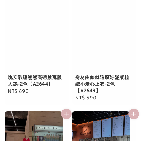
晚安趴睡熊熊高磅數寬版
身材曲線就這麼好滿版植
大踢-2色【A2644】
絨小愛心上衣-2色
【A2649】
Regular
NT$ 690
Regular
NT$ 590
price
price