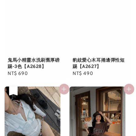
鬼馬小精靈水洗刷舊厚磅
豹紋愛心木耳捲邊彈性短
踢-3色【A2628】
踢【A2627】
Regular
NT$ 690
Regular
NT$ 490
price
price
售完