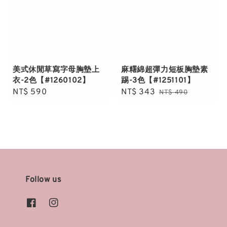
美式休閒草寫字母胸墊上
麻糬綿超彈力短板胸墊素
衣-2色【#1260102】
踢-3色【#1251101】
Regular
NT$ 590
Sale
NT$ 343
Regular
NT$ 490
price
price
price
Follow us