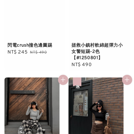
閃電crush撞色邊圖踢
拯救小鎮村軟綿超彈力小
女警短踢-2色
Sale
NT$ 245
Regular
NT$ 490
【#1250801】
price
price
Regular
NT$ 490
price
優惠