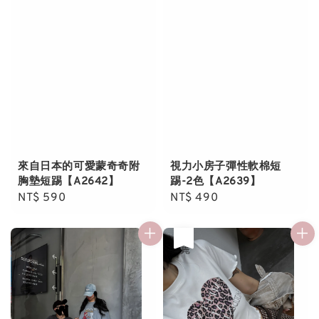
來自日本的可愛蒙奇奇附
視力小房子彈性軟棉短
胸墊短踢【A2642】
踢-2色【A2639】
Regular
NT$ 590
Regular
NT$ 490
price
price
售完