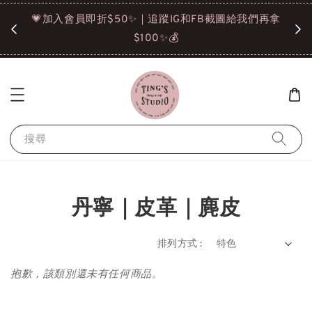
諒❤️
💗加入會員即折$50✨｜追蹤IG和FB截圖給我們再拿
請點選
$100✨💰
搜尋
丹寧｜皮革｜麂皮
排列方式 :
抱歉，該類別還未有任何商品。